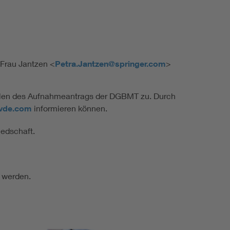
ei Frau Jantzen <
Petra.Jantzen@springer.com
>
üllen des Aufnahmeantrags der DGBMT zu. Durch
vde.com
informieren können.
iedschaft.
t werden.