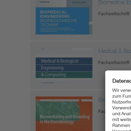
Biomedical E
Fachzeitschrift
Medical & Bi
Fachzeitschrift
Biomechanics
Fachzeitschrift