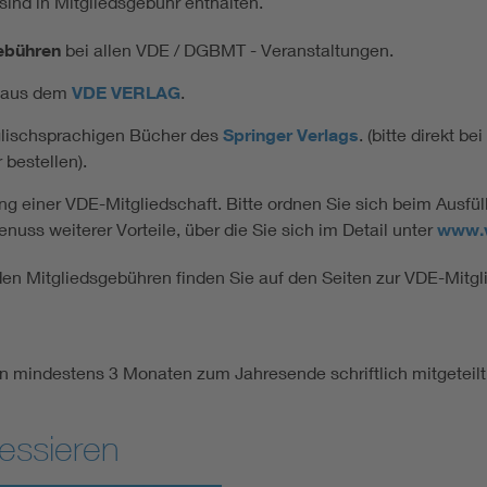
ind in Mitgliedsgebühr enthalten.
ebühren
bei allen VDE / DGBMT - Veranstaltungen.
r aus dem
VDE VERLAG
.
nglischsprachigen Bücher des
Springer Verlags
. (bitte direkt b
bestellen).
g einer VDE-Mitgliedschaft. Bitte ordnen Sie sich beim Ausf
uss weiterer Vorteile, über die Sie sich im Detail unter
www.
den Mitgliedsgebühren finden Sie auf den Seiten zur VDE-Mitgl
von mindestens 3 Monaten zum Jahresende schriftlich mitgeteil
essieren