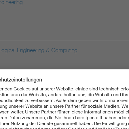
ngineering
ological Engineering & Computing
 and Modeling in Mechanobiology