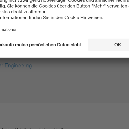
icrodevices
r Engineering