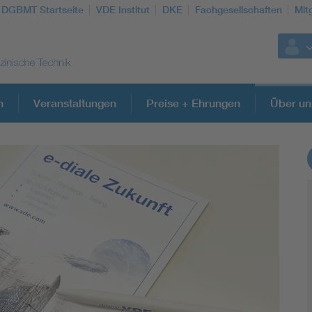
DGBMT Startseite
VDE Institut
DKE
Fachgesellschaften
Mit
n
Veranstaltungen
Preise + Ehrungen
Über un
Weitere Themen
Assisted Living
Prostheses + implants