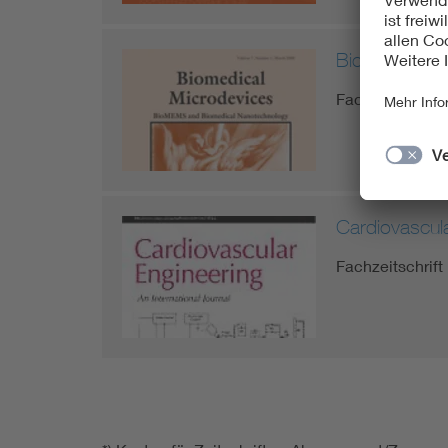
Biomedical M
Fachzeitschrift
Cardiovascula
Fachzeitschrift