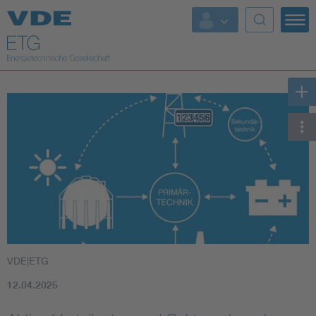
Top Themen
Fokusthemen
Energy
AI & Digital Trust
Health
Mobility
VDE|ETG
Standards
12.04.2025
Weitere Themen