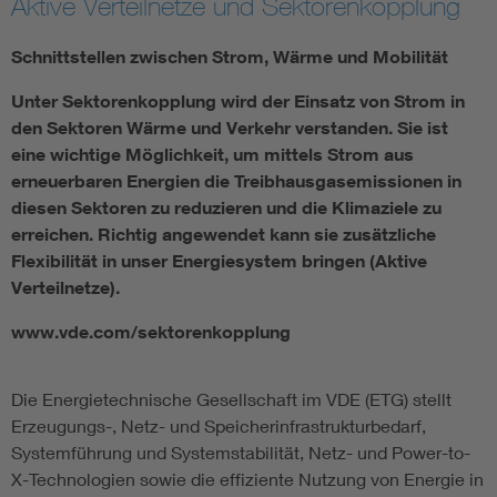
Aktive Verteilnetze und Sektorenkopplung
Energy efficiency
Schnittstellen zwischen Strom, Wärme und Mobilität
Energy grids
Unter Sektorenkopplung wird der Einsatz von Strom in
den Sektoren Wärme und Verkehr verstanden. Sie ist
eine wichtige Möglichkeit, um mittels Strom aus
Energy storage
erneuerbaren Energien die Treibhausgasemissionen in
diesen Sektoren zu reduzieren und die Klimaziele zu
Renewable energies
erreichen. Richtig angewendet kann sie zusätzliche
Flexibilität in unser Energiesystem bringen (Aktive
Verteilnetze).
Kompetenzzentrum Smart Grid
www.vde.com/sektorenkopplung
Die Energietechnische Gesellschaft im VDE (ETG) stellt
Erzeugungs-, Netz- und Speicherinfrastrukturbedarf,
Systemführung und Systemstabilität, Netz- und Power-to-
X-Technologien sowie die effiziente Nutzung von Energie in