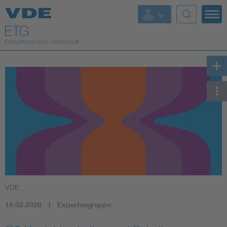
Top Themen
Fokusthemen
Energy
AI & Digital Trust
Health
Mobility
VDE
Standards
18.02.2026
Expertengruppe
Weitere Themen