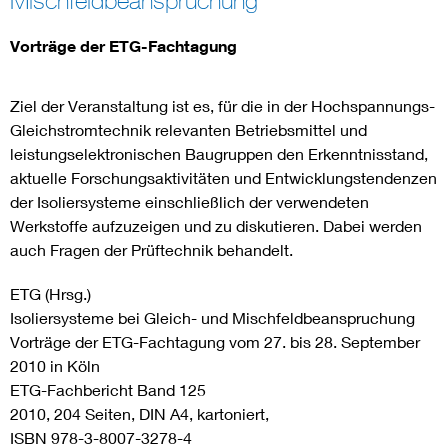
Mischfeldbeanspruchung
Energy efficiency
Vorträge der ETG-Fachtagung
Energy grids
Ziel der Veranstaltung ist es, für die in der Hochspannungs-
Gleichstromtechnik relevanten Betriebsmittel und
Energy storage
leistungselektronischen Baugruppen den Erkenntnisstand,
aktuelle Forschungsaktivitäten und Entwicklungstendenzen
der Isoliersysteme einschließlich der verwendeten
Renewable energies
Werkstoffe aufzuzeigen und zu diskutieren. Dabei werden
auch Fragen der Prüftechnik behandelt.
Kompetenzzentrum Smart Grid
ETG (Hrsg.)
Isoliersysteme bei Gleich- und Mischfeldbeanspruchung
Vorträge der ETG-Fachtagung vom 27. bis 28. September
2010 in Köln
ETG-Fachbericht Band 125
2010, 204 Seiten, DIN A4, kartoniert,
ISBN 978-3-8007-3278-4