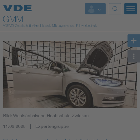
Top Themen
Fokusthemen
Energy
AI & Digital Trust
Health
Mobility
Bild: Westsächsische Hochschule Zwickau
Standards
11.09.2025
Expertengruppe
Weitere Themen