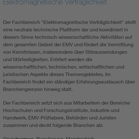
Elektromagnetische Verträglichkeit
Electronic components
Der Fachbereich "Elektromagnetische Verträglichkeit" stellt
Micro system technology
eine neutrale technische Plattform dar und koordiniert in
diesem Sinne technisch-wissenschaftliche Aktivitäten auf
dem gesamten Gebiet der EMV und fördert die Vermittlung
Microelectronics
von Kenntnissen, insbesondere über Störaussendungen
und Störfestigkeiten. Erörtert werden die
wissenschaftlichen, technischen, wirtschaftlichen und
juristischen Aspekte dieses Themengebietes. Im
Fachbereich findet ein ständiger Erfahrungsaustausch über
Branchengrenzen hinweg statt.
Der Fachbereich setzt sich aus Mitarbeitern der Bereiche
Hochschulen und Forschungsinstitute, Industrie und
Handwerk, EMV-Prüflabore, Behörden und Juristen
zusammen und deckt folgende Branchen ab:
Grundnormen, Regulierung, Messtechnik,