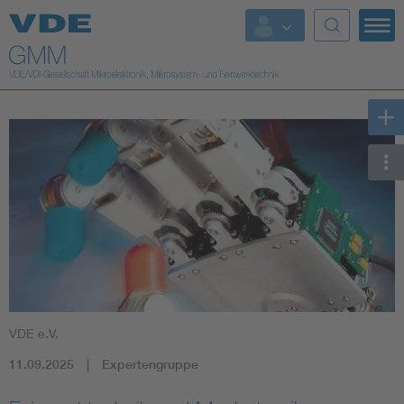
Top Themen
Fokusthemen
Energy
AI & Digital Trust
Health
Mobility
VDE e.V.
Standards
11.09.2025
Expertengruppe
Weitere Themen