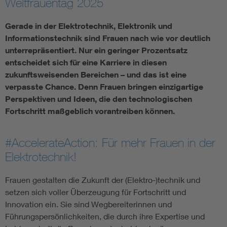
Weltfrauentag 2025
Assisted Living
Bui
Gerade in der Elektrotechnik, Elektronik und
Informationstechnik sind Frauen nach wie vor deutlich
Electromobility
Inf
unterrepräsentiert. Nur ein geringer Prozentsatz
entscheidet sich für eine Karriere in diesen
zukunftsweisenden Bereichen – und das ist eine
Energy efficiency
Edu
verpasste Chance. Denn Frauen bringen einzigartige
Perspektiven und Ideen, die den technologischen
Energy storage
Ren
Fortschritt maßgeblich vorantreiben können.
Functional safety
Env
#AccelerateAction: Für mehr Frauen in der
Elektrotechnik!
Frauen gestalten die Zukunft der (Elektro-)technik und
setzen sich voller Überzeugung für Fortschritt und
Innovation ein. Sie sind Wegbereiterinnen und
Führungspersönlichkeiten, die durch ihre Expertise und