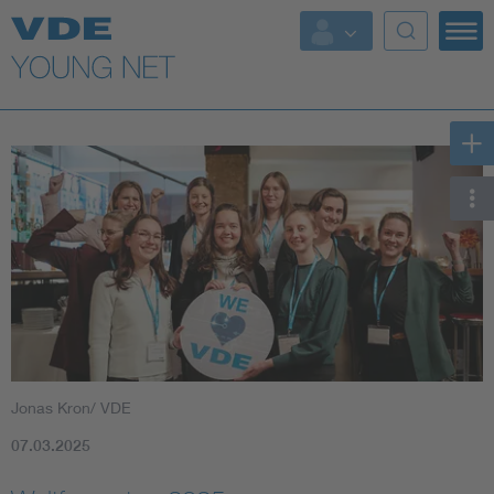
Top Themen
Fokusthemen
Energy
AI & Digital Trust
Health
Mobility
Jonas Kron/ VDE
Standards
07.03.2025
Weitere Themen