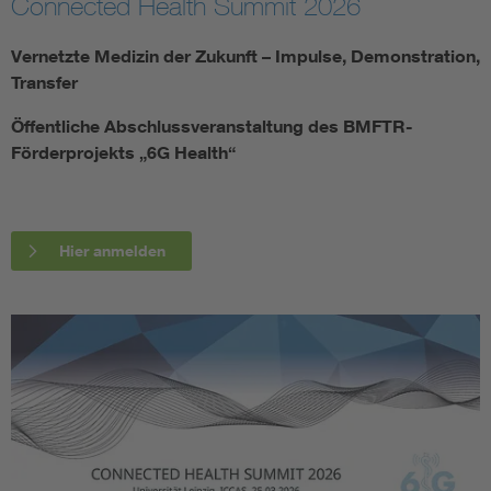
Connected Health Summit 2026
Assisted Living
Bui
Vernetzte Medizin der Zukunft – Impulse, Demonstration,
Transfer
Electromobility
Inf
Öffentliche Abschlussveranstaltung des BMFTR-
Förderprojekts „6G Health“
Energy efficiency
Edu
Energy storage
Ren
Hier anmelden
Functional safety
Env