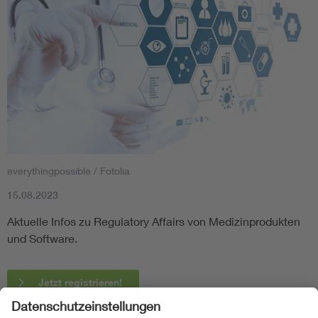
everythingpossible / Fotolia
15.08.2023
Aktuelle Infos zu Regulatory Affairs von Medizinprodukten
und Software.
Jetzt registrieren!