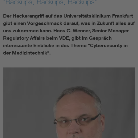
"Backups, Backups, Backups"
Assisted Living
Bui
Der Hackerangriff auf das Universitätsklinikum Frankfurt
gibt einen Vorgeschmack darauf, was in Zukunft alles auf
Electromobility
Inf
uns zukommen kann. Hans C. Wenner, Senior Manager
Regulatory Affairs beim VDE, gibt im Gespräch
interessante Einblicke in das Thema "Cybersecurity in
Energy efficiency
Edu
der Medizintechnik".
Energy storage
Ren
Functional safety
Env