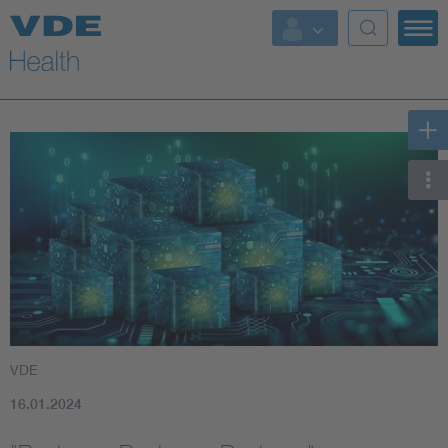
Top Themen
Fokusthemen
Energy
AI & Digital Trust
Health
Mobility
VDE
Standards
16.01.2024
Weitere Themen