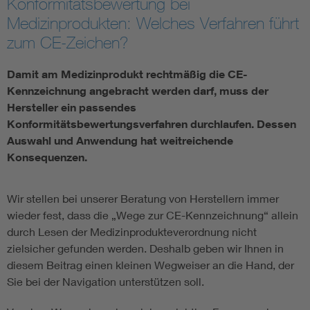
Konformitätsbewertung bei
Medizinprodukten: Welches Verfahren führt
Assisted Living
Bui
zum CE-Zeichen?
Electromobility
Inf
Damit am Medizinprodukt rechtmäßig die CE-
Kennzeichnung angebracht werden darf, muss der
Energy efficiency
Edu
Hersteller ein passendes
Konformitätsbewertungsverfahren durchlaufen. Dessen
Auswahl und Anwendung hat weitreichende
Energy storage
Ren
Konsequenzen.
Functional safety
Env
Wir stellen bei unserer Beratung von Herstellern immer
wieder fest, dass die „Wege zur CE-Kennzeichnung“ allein
durch Lesen der Medizinprodukteverordnung nicht
zielsicher gefunden werden. Deshalb geben wir Ihnen in
diesem Beitrag einen kleinen Wegweiser an die Hand, der
Sie bei der Navigation unterstützen soll.