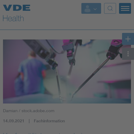
Top Themen
Fokusthemen
Energy
AI & Digital Trust
Health
Mobility
Damian / stock.adobe.com
Standards
14.09.2021
Fachinformation
Weitere Themen