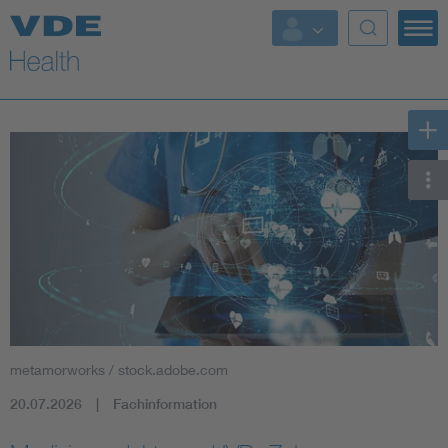
Top Themen
Fokusthemen
Energy
AI & Digital Trust
Health
Mobility
metamorworks / stock.adobe.com
Standards
20.07.2026
Fachinformation
Weitere Themen