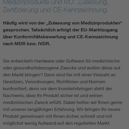
Medizinprodukte und IVD: Zulassung,
Zertifizierung und CE-Kennzeichnung
Assisted Living
Bui
Häufig wird von der „Zulassung von Medizinprodukten“
Electromobility
Inf
gesprochen. Tatsächlich erfolgt der EU-Marktzugang
über Konformitätsbewertung und CE-Kennzeichnung
Energy efficiency
Edu
nach MDR bzw. IVDR.
Energy storage
Ren
Sie entwickeln Hardware oder Software für medizinische
oder gesundheitsbezogene Zwecke und wollen diese auf
den Markt bringen? Dann sind Sie mit einer Vielzahl an
Functional safety
Env
Gesetzen, Verordnungen, Richtlinien und Normen
konfrontiert, denn vor dem Inverkehrbringen steht der
Nachweis, dass Ihr Produkt sicher ist und seinen
medizinischen Zweck erfüllt. Dabei helfen wir Ihnen gerne
mit unserer langjährigen Erfahrung. Wir bringen Ihr neues
Produkt gemeinsam mit Ihnen sicher, schnell und mit
möglichst wenig Aufwand auf den regulierten Markt.