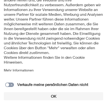
Die MDR und die IVDR definieren umfangreiche
grundlegende Sicherheits- und Leistungsanforderungen. Im
Einzelfall hängt die Anwendbarkeit der Sicherheits- und
Leistungsanforderungen von der Art eines Produkts ab. So
muss z. B. eine medizinische App keine Anforderungen in
Zusammenhang mit der Oberflächenbeschaffenheit eines
Werkstoffs erfüllen. Oder die Entwicklung einer neuartigen
Wundauflage bedarf im Regelfall keiner Betrachtung der
Exposition durch ionisierende Strahlen. Der Hersteller
identifiziert also die für sein Produkt anwendbaren
Sicherheits- und Leistungsanforderungen. Dazu nutzt er
insbesondere die Ergebnisse des
Risikomanagementprozesses.
In einem nächsten Schritt folgt der Nachweis, dass die
einzelnen Anforderungen erfüllt werden. Dazu bedient sich
der Hersteller im Regelfall technischer Normen. Die EU-
Verordnungen fordern dabei ausdrücklich die
Berücksichtigung des Stands der Technik ein und