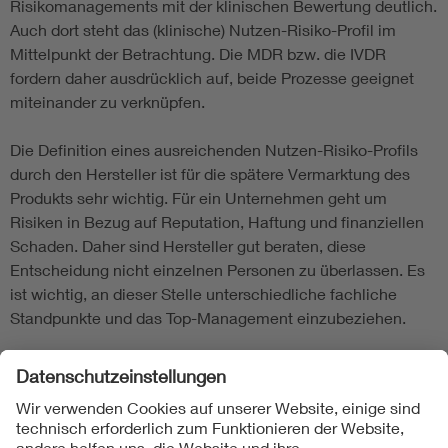
Risikomanagements mit der klinischen Bewertung deutlich.
Auch dort steht das (klinische) Nutzen-Risiko-Profil im
Mittelpunkt der Betrachtung. Die MDR bzw. die IVDR
fordern daher ausdrücklich auf, beide Prozesse geeignet
miteinander zu verknüpfen.
Die Definition eines ausreichenden Nutzen-Risiko-Profils
durch den Hersteller ist für die spätere Vermarktung des
Produkts sehr wichtig. Für ein Unternehmen geht um
Risiken in Bezug auf Reputation, Haftung und finanziellen
Schaden. Daher sind Hersteller gut beraten, diese
Entscheidung nicht einzelnen Personen zu überlassen. Es
ist wichtig, an dieser Stelle unterschiedliche fachliche
Standpunkte und das Top-Management einzubeziehen.
Grundlegende Sicherheits- und
Leistungsanforderungen