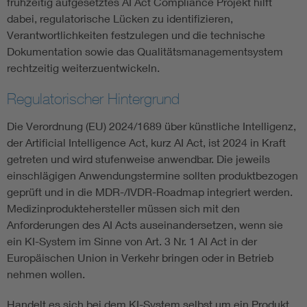
frühzeitig aufgesetztes AI Act Compliance Projekt hilft
dabei, regulatorische Lücken zu identifizieren,
Verantwortlichkeiten festzulegen und die technische
Dokumentation sowie das Qualitätsmanagementsystem
rechtzeitig weiterzuentwickeln.
Regulatorischer Hintergrund
Die Verordnung (EU) 2024/1689 über künstliche Intelligenz,
der Artificial Intelligence Act, kurz AI Act, ist 2024 in Kraft
getreten und wird stufenweise anwendbar. Die jeweils
einschlägigen Anwendungstermine sollten produktbezogen
geprüft und in die MDR-/IVDR-Roadmap integriert werden.
Medizinproduktehersteller müssen sich mit den
Anforderungen des AI Acts auseinandersetzen, wenn sie
ein KI-System im Sinne von Art. 3 Nr. 1 AI Act in der
Europäischen Union in Verkehr bringen oder in Betrieb
nehmen wollen.
Handelt es sich bei dem KI-System selbst um ein Produkt