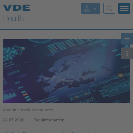
Top Themen
Fokusthemen
Energy
AI & Digital Trust
Health
Mobility
Amgun / stock.adobe.com
Standards
28.07.2026
Fachinformation
Weitere Themen