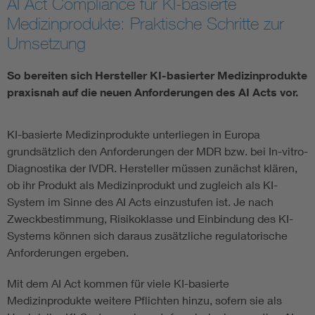
AI Act Compliance für KI-basierte
Medizinprodukte: Praktische Schritte zur
Assisted Living
Bui
Umsetzung
Electromobility
Inf
So bereiten sich Hersteller KI-basierter Medizinprodukte
praxisnah auf die neuen Anforderungen des AI Acts vor.
Energy efficiency
Edu
KI-basierte Medizinprodukte unterliegen in Europa
Energy storage
Ren
grundsätzlich den Anforderungen der MDR bzw. bei In-vitro-
Diagnostika der IVDR. Hersteller müssen zunächst klären,
Functional safety
Env
ob ihr Produkt als Medizinprodukt und zugleich als KI-
System im Sinne des AI Acts einzustufen ist. Je nach
Zweckbestimmung, Risikoklasse und Einbindung des KI-
Systems können sich daraus zusätzliche regulatorische
Anforderungen ergeben.
Mit dem AI Act kommen für viele KI-basierte
Medizinprodukte weitere Pflichten hinzu, sofern sie als