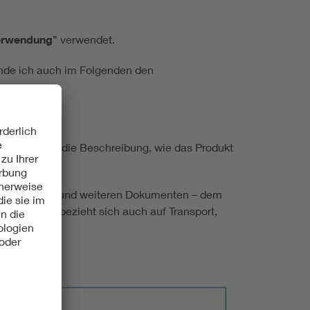
erwendung
” verwendet.
ende ich auch im Folgenden den
estimmung!
ber hinaus die Beschreibung, wie das Produkt
 Beschreibung und weiteren Dokumenten – dem
Gebrauch“ bezieht sich auch auf Transport,