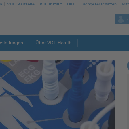
n
VDE Startseite
VDE Institut
DKE
Fachgesellschaften
Mit
staltungen
Über VDE Health
Weitere Themen
Assisted Living
Electromobility
Energy efficiency