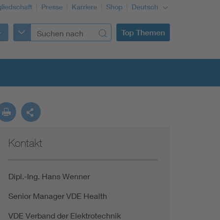
gliedschaft
Presse
Karriere
Shop
Deutsch
Top Themen
Kontakt
Building Services Engineering
Information and communications technology ICT
Dipl.-Ing. Hans Wenner
Senior Manager VDE Health
Education + profession
VDE Verband der Elektrotechnik