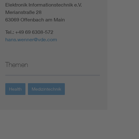
Elektronik Informationstechnik e.V.
Renewable energies
Merianstraße 28
63069 Offenbach am Main
Environmental Protection
Tel.: +49 69 6308-572
hans.wenner@vde.com
Themen
Health
Medizintechnik