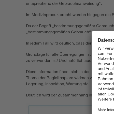
entsprechend der Gebrauchsanweisung“.
Im Medizinprodukterecht werden hingegen die Be
Da der Begriff „bestimmungsgemäßer Gebrauch“,
„bestimmungsgemäßen Gebrauch“.
In jedem Fall wird deutlich, dass der „besti
Grundlage für alle Überlegungen ist die Zwec
zu verwenden ist! Und natürlich auch, wie das 
Diese Information findet sich in den Begleitp
Thema der Begleitpapiere widmen wir uns in ei
Lagerung, Inspektion, Wartung etc.
Deutlich wird der Zusammenhang in der folgend