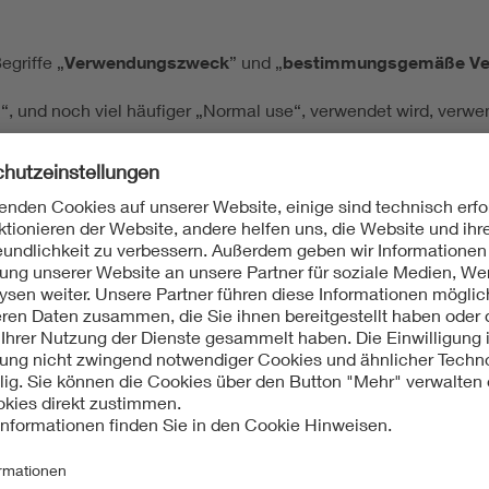
griffe „
Verwendungszweck
” und „
bestimmungsgemäße V
 und noch viel häufiger „Normal use“, verwendet wird, verw
mmungsgemäße Gebrauch“
weitaus mehr ist
als die reine Zweckb
kbestimmung. Der „bestimmungsgemäße Gebrauch“ umfasst darü
Produkt
nicht
zu verwenden ist!
apieren, gemeinhin der Gebrauchsanweisung, der Technischen
nem weiteren Beitrag. Beachten Sie: der „bestimmungsgemäße 
en Grafik.