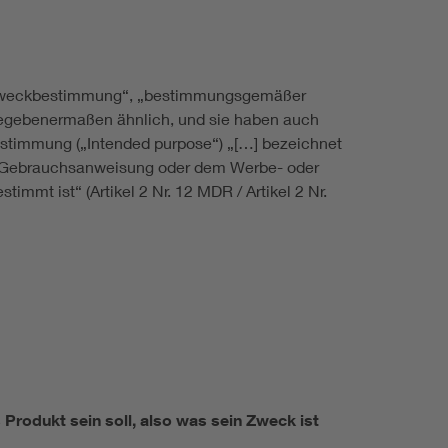
fe „Zweckbestimmung“, „bestimmungsgemäßer
egebenermaßen ähnlich, und sie haben auch
bestimmung („Intended purpose“) „[…] bezeichnet
er Gebrauchsanweisung oder dem Werbe- oder
mt ist“ (Artikel 2 Nr. 12 MDR / Artikel 2 Nr.
Produkt sein soll, also was sein Zweck ist