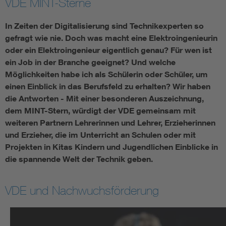
VDE MINT-Sterne
Assisted Living
Bui
In Zeiten der Digitalisierung sind Technikexperten so
gefragt wie nie. Doch was macht eine Elektroingenieurin
Electromobility
Inf
oder ein Elektroingenieur eigentlich genau? Für wen ist
ein Job in der Branche geeignet? Und welche
Möglichkeiten habe ich als Schülerin oder Schüler, um
Energy efficiency
Edu
einen Einblick in das Berufsfeld zu erhalten? Wir haben
die Antworten - Mit einer besonderen Auszeichnung,
Energy storage
Ren
dem MINT-Stern, würdigt der VDE gemeinsam mit
weiteren Partnern Lehrerinnen und Lehrer, Erzieherinnen
Functional safety
Env
und Erzieher, die im Unterricht an Schulen oder mit
Projekten in Kitas Kindern und Jugendlichen Einblicke in
die spannende Welt der Technik geben.
VDE und Nachwuchsförderung