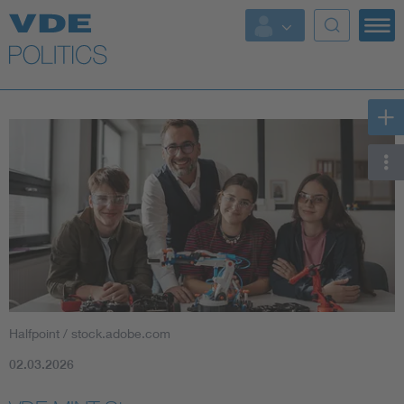
Top Themen
Fokusthemen
Energy
AI & Digital Trust
Health
Mobility
Halfpoint / stock.adobe.com
Standards
02.03.2026
Weitere Themen