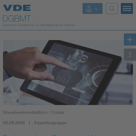
Top Themen
Fokusthemen
Energy
AI & Digital Trust
Health
Mobility
WavebreakmediaMicro / Fotolia
Standards
02.08.2026
Expertengruppe
Weitere Themen