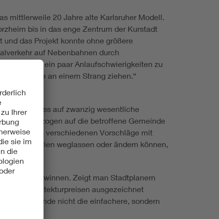
s mittlerweile 20 Jahre alte Karlsruher Modell.
rzheim bis in das enge Zentrum der Kurstadt
 und das Projekt konnte ohne größere
ionalverkehr auf Nebenbahnen durch
s sind immer ein paar Anlaufschwierigkeiten zu
ist, wenn alle an einem Strang ziehen.“
reichen Prozess auf zwanzig wesentliche
n Kriterium bezogen auf die betroffene Gemeinde
n, wie gut die verschiedenen Vorschläge mit
nwender Kriterien weglassen oder ändern können,
 Projekt zu gewinnen. Zeigt man Stadtplanern
hon mit Architekturpreisen ausgezeichnet
 dass am Ende nicht die einfachere, sondern