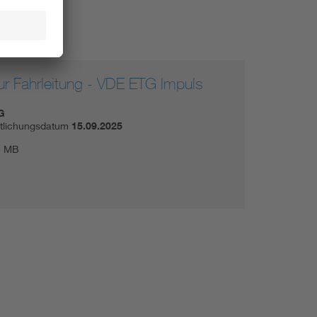
ur Fahrleitung - VDE ETG Impuls
G
ntlichungsdatum
15.09.2025
5 MB