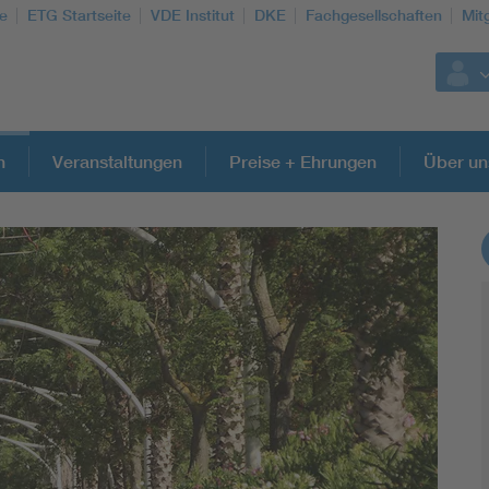
te
ETG Startseite
VDE Institut
DKE
Fachgesellschaften
Mit
n
Veranstaltungen
Preise + Ehrungen
Über un
Weitere Themen
Energy efficiency
Energy grids
Energy storage