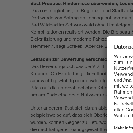
Best Practice: Hindernisse überwinden, Lösu
Dass es möglich ist, im Regional- und Stadtverke
Dort wurde von Anfang an konsequent kommunizi
Bad Wildbad im Schwarzwald ohne Umsteigen erm
Komplikationen realisiert werden. Die Breisgau-
Elektrifizierung und moderne Fahrzeuge aufgewer
stemmen.“, sagt Söffker. „Aber die Beispiele ze
Leitfaden zur Bewertung verschiedener Ansät
Das Bewertungstool, das die VDE ETG im Leitfad
Kriterien. Ob Fahrleitung, Dieseltriebwagen ode
sehr wichtig, wichtig oder unwichtig ist. Am En
Blick auf die unterschiedlichen Kriterien absch
um am Ende eine erste Nutzwertanalyse für ihre
Unter anderem lässt sich daran ablesen, welche
beispielsweise auf, dass sich Oberleitungen de
wurden, können Gegner zu Befürwortern werden.
die nachhaltigere Lösung gewählt wird.“, betont 