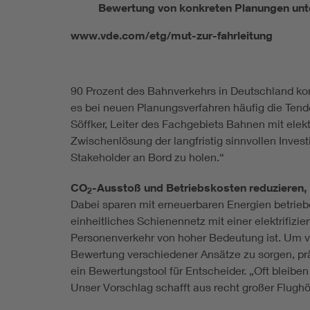
Bewertung von konkreten Planungen unte
www.vde.com/etg/mut-zur-fahrleitung
90 Prozent des Bahnverkehrs in Deutschland konze
es bei neuen Planungsverfahren häufig die Tend
Söffker, Leiter des Fachgebiets Bahnen mit elek
Zwischenlösung der langfristig sinnvollen Inves
Stakeholder an Bord zu holen.“
CO
-Ausstoß und Betriebskosten reduzieren, 
2
Dabei sparen mit erneuerbaren Energien betrieb
einheitliches Schienennetz mit einer elektrifizi
Personenverkehr von hoher Bedeutung ist. Um v
Bewertung verschiedener Ansätze zu sorgen, pr
ein Bewertungstool für Entscheider. „Oft bleibe
Unser Vorschlag schafft aus recht großer Flughöh