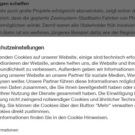
ngen schaffen
hr auch große Projekte erfolgreich abzuwickeln, zeigt schon da
ert, dass die geplante Zweisystem-Stadtbahn Fahrten von Pfo
öglichen würde. Damit waren alle Stakeholder früh involviert
S-Bahn ist ein weiteres, jüngeres Beispiel dafür, wie der Reg
tet werden konnte. „Das eine perfekte Modell gibt es nicht, e
igen, dass eine Umsetzung auch mit vielen Beteiligten möglich 
ze im Regional- und Stadtverkehr
en „Mut zur Fahrleitung“ vorstellt, reduziert den sehr umfang
r Bus: Für jede Mobilitätsvariante kann definiert werden, ob ei
de lässt sich auf Basis eines einfachen Rechenmodells ermittel
neiden. „Das Tool ist so konzipiert, dass Anwenderinnen und A
 konkrete Situation zur Verfügung zu haben.“
 Stakeholder aktiv eingebunden werden sollten, um sie für ein
zent ins Stadtbild einfügen können und Designmasten sogar sc
 „Auf diese Weise können Dinge schneller in Gang kommen, so
Söffker.