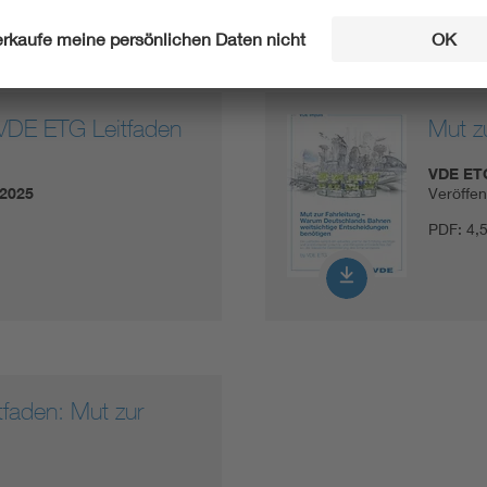
 VDE ETG Leitfaden
Mut z
VDE ET
.2025
Veröffe
PDF:
4,
tfaden: Mut zur