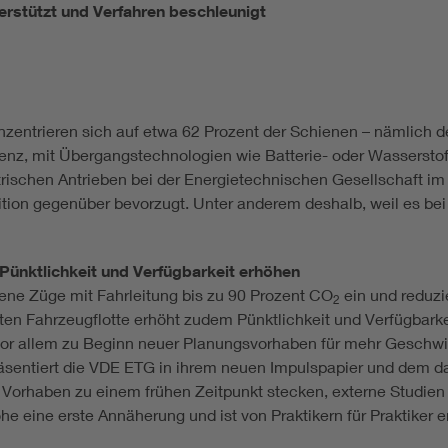
rstützt und Verfahren beschleunigt
ntrieren sich auf etwa 62 Prozent der Schienen – nämlich den Te
enz, mit Übergangstechnologien wie Batterie- oder Wasserstoff
trischen Antrieben bei der Energietechnischen Gesellschaft im 
tition gegenüber bevorzugt. Unter anderem deshalb, weil es bei
Pünktlichkeit und Verfügbarkeit erhöhen
ene Züge mit Fahrleitung bis zu 90 Prozent CO
ein und reduzi
2
erten Fahrzeugflotte erhöht zudem Pünktlichkeit und Verfügbarke
or allem zu Beginn neuer Planungsvorhaben für mehr Geschwin
äsentiert die VDE ETG in ihrem neuen Impulspapier und dem da
n Vorhaben zu einem frühen Zeitpunkt stecken, externe Studien 
e eine erste Annäherung und ist von Praktikern für Praktiker e