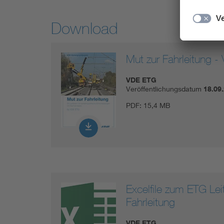
Download
Mut zur Fahrleitung -
VDE ETG
Veröffentlichungsdatum
18.09
PDF:
15,4 MB
Excelfile zum ETG Lei
Fahrleitung
VDE ETG