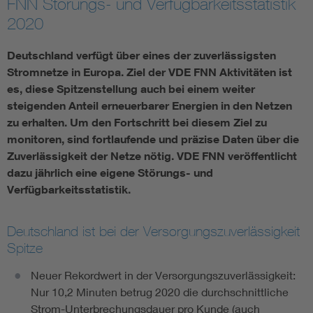
FNN Störungs- und Verfügbarkeitsstatistik
2020
Vom Netz zum System
Deutschland verfügt über eines der zuverlässigsten
Digitalisierung und Metering
Stromnetze in Europa. Ziel der VDE FNN Aktivitäten ist
es, diese Spitzenstellung auch bei einem weiter
Versorgungsqualität Stromnetze
steigenden Anteil erneuerbarer Energien in den Netzen
zu erhalten. Um den Fortschritt bei diesem Ziel zu
monitoren, sind fortlaufende und präzise Daten über die
Innovative Netztechnologien
Zuverlässigkeit der Netze nötig. VDE FNN veröffentlicht
dazu jährlich eine eigene Störungs- und
Umwelt- und Naturschutz
Verfügbarkeitsstatistik.
Regelsetzung
Deutschland ist bei der Versorgungszuverlässigkeit
Spitze
Neuer Rekordwert in der Versorgungszuverlässigkeit:
Nur 10,2 Minuten betrug 2020 die durchschnittliche
Strom-Unterbrechungsdauer pro Kunde (auch