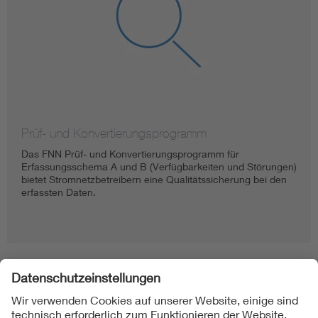
Prüf- und Konvertierungsprogramm
Das FNN Prüf- und Konvertierungsprogramm für
Erfassungsschema A und B (Verfügbarkeiten und Störungen)
bietet Stromnetzbetreibern eine Qualitätssicherung bei den
erfassten Daten.
Folgen Sie uns