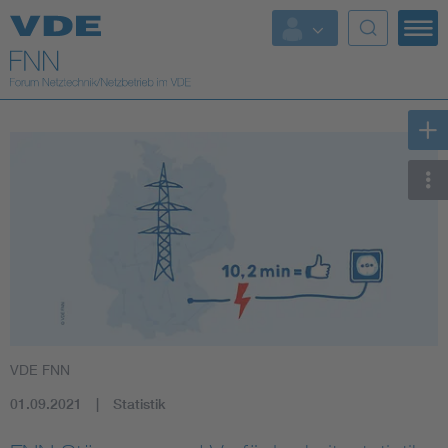
Top Themen
Fokusthemen
Energy
AI & Digital Trust
Health
Mobility
VDE FNN
Standards
01.09.2021
Statistik
Weitere Themen