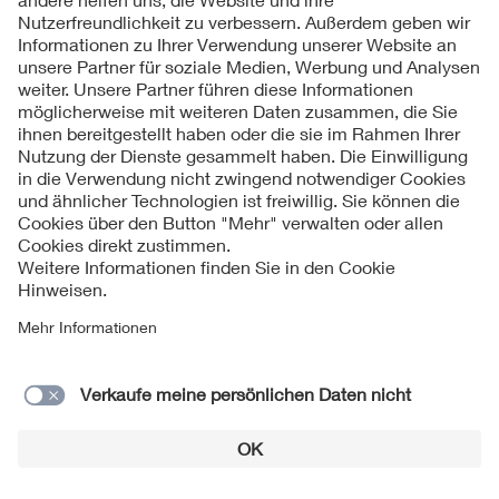
Datenschutzinformationen
Vom Netz zum System
Cookie Hinweise
Barrierefreiheit
Digitalisierung und Metering
Lieferantenportal
Versorgungsqualität Stromnetze
© 2026 VDE Verband der Elektrotechnik Elektronik
Informationstechnik e.V.
Innovative Netztechnologien
Umwelt- und Naturschutz
Regelsetzung