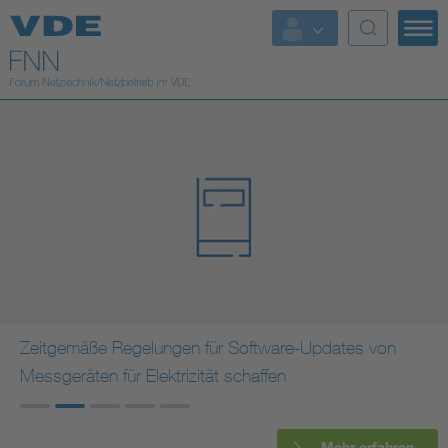
Top Themen
Fokusthemen
Energy
AI & Digital Trust
Health
Mobility
Zeitgemäße Regelungen für Software-Updates von
Messgeräten für Elektrizität schaffen
Standards
Weitere Themen
Mehr erfahren