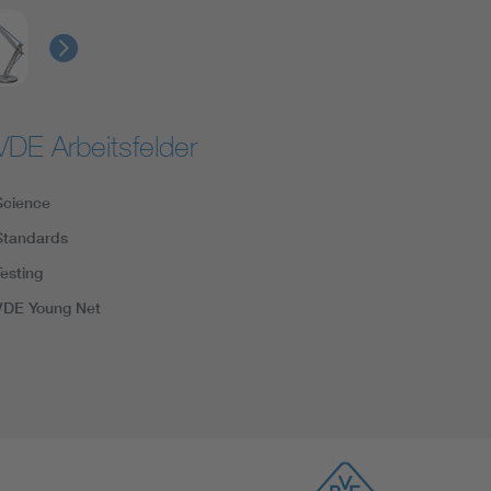
VDE Arbeitsfelder
Science
Standards
Testing
VDE Young Net