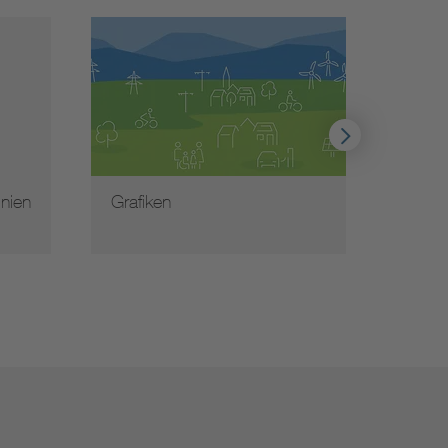
inien
Grafiken
Gloss