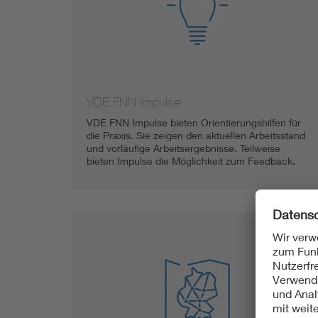
VDE FNN Impulse
VDE FNN Impulse bieten Orientierungshilfen für
die Praxis. Sie zeigen den aktuellen Arbeitsstand
und vorläufige Arbeitsergebnisse. Teilweise
bieten Impulse die Möglichkeit zum Feedback.