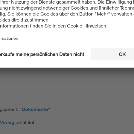
gbarkeit:
"Dokumente"
Verlag
erhältlich.