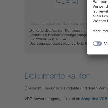
Karte "Deutsches Höchstspannungsnetz"
Die Karte „Deutsches Höchstspannungsnetz“
umfasst die Höchstspannungsleitungen mit 380
und 220 Kilovolt der vier
Übertragungsnetzbetreiber 50Hertz Transmissi…
Dokumente kaufen
Übersicht über unsere Produkte und deren Verfü
VDE-Anwendungsregeln sind im
Shop des VDE 