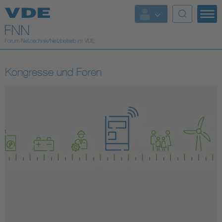
Top Themen
Fokusthemen
Kongresse und Foren
Energy
AI & Digital Trust
Health
Mobility
Standards
Weitere Themen