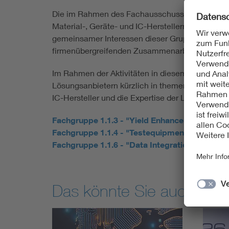
Die im Rahmen des Fachausschusses stattfinde
Material-, Geräte- und IC-Herstellern. Basieren
gemeinsamer Interessen dieser Gruppen und verfo
firmenübergreifenden Zusammenarbeit in Bezug
Im Rahmen der Aktivitäten in diesem Fachauss
Lösungsanbietern kürzlich in themenbezogenen W
IC-Hersteller und die Expertise der Lieferanten 
Fachgruppe 1.1.3 - "Yield Enhancement"
Fachgruppe 1.1.4 - "Testequipment und-verfa
Fachgruppe 1.1.6 - "Data Integration and Anal
Das könnte Sie auch inter