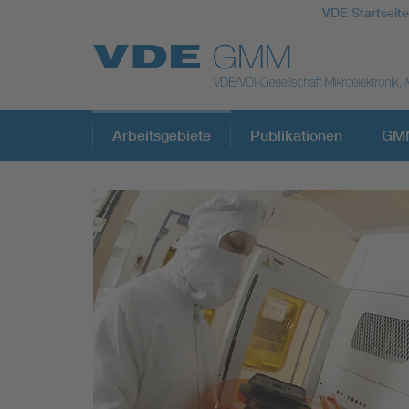
VDE Startseite
Top Themen
Arbeitsgebiete
Publikationen
GMM
Fokusthemen
Energy
AI & Digital Trust
Health