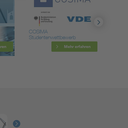
COSIMA
Neues 
Studentenwettbewerb
Quante
hren
Mehr erfahren