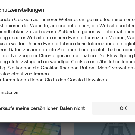
nden Workshops zielen auf die Vernetzung von
d darauf dienen sie der Feststellung und Formulierung
lgen somit mittelfristig das Ziel einer
 auf übergeordnete Themenkreise und Projekte.
chuss wurde die Vernetzung von Anwendern und
orkshops intensiviert, in denen die Interessen der
im Fokus standen.
hren"
ytics"
essieren