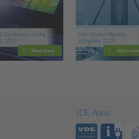
 Conference | June
MikroSystemTechnik
4, 2026
Kongress 2025
Read more
Mehr erfa
VDE Apps