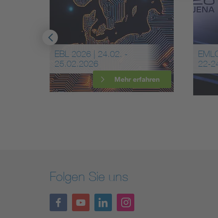
 30
EBL 2026 | 24.02. -
EMLC
25.02.2026
22-2
more
Mehr erfahren
Folgen Sie uns