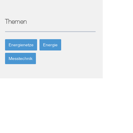
Themen
Energienetze
Energie
Messtechnik