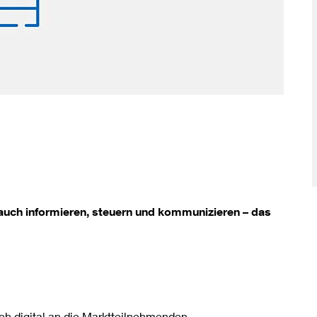
Innovative Netztechnologien
Umwelt- und Naturschutz
Regelsetzung
auch informieren, steuern und kommunizieren – das
h digital an die Marktteilnehmenden.