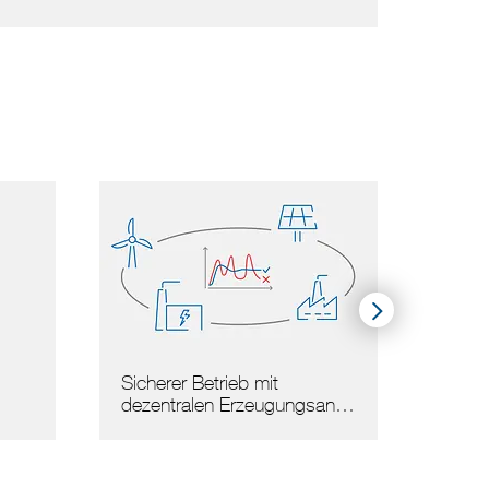
Vom Netz zum System
san…