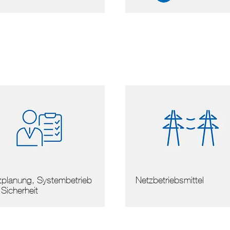
betriebsmittel
Sicherer Betrieb mit
dezentralen Erzeugung