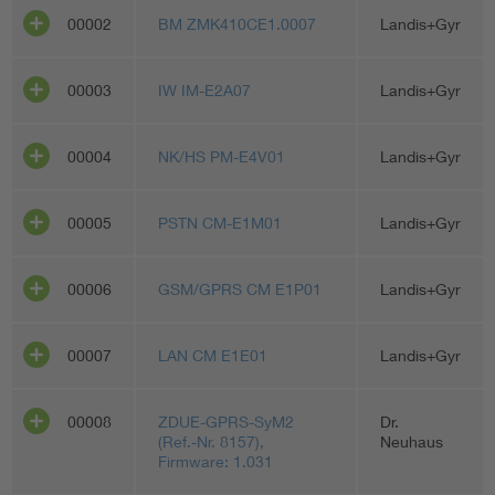
00002
BM ZMK410CE1.0007
Landis+Gyr
Vom Netz zum System
00003
IW IM-E2A07
Landis+Gyr
Digitalisierung und Metering
00004
NK/HS PM-E4V01
Landis+Gyr
Versorgungsqualität Stromnetze
00005
PSTN CM-E1M01
Landis+Gyr
Innovative Netztechnologien
Umwelt- und Naturschutz
00006
GSM/GPRS CM E1P01
Landis+Gyr
Regelsetzung
00007
LAN CM E1E01
Landis+Gyr
00008
ZDUE-GPRS-SyM2
Dr.
(Ref.-Nr. 8157),
Neuhaus
Firmware: 1.031