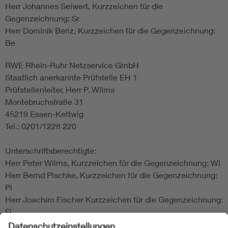
Herr Johannes Seiwert, Kurzzeichen für die
Gegenzeichnung: Sr
Herr Dominik Benz, Kurzzeichen für die Gegenzeichnung:
Be
RWE Rhein-Ruhr Netzservice GmbH
Staatlich anerkannte Prüfstelle EH 1
Prüfstellenleiter, Herr P. Wilms
Montebruchstraße 31
45219 Essen-Kettwig
Tel.: 0201/1228 220
Unterschriftsberechtigte:
Herr Peter Wilms, Kurzzeichen für die Gegenzeichnung: Wl
Herr Bernd Pischke, Kurzzeichen für die Gegenzeichnung:
Pi
Herr Joachim Fischer Kurzzeichen für die Gegenzeichnung:
Fi