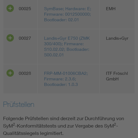
00025
SymBase; Hardware: E;
EMH
Firmware: 0012500000;
Bootloader: 02.01
00027
Landis+Gyr E750 (ZMK
Landis+Gyr
300/400); Firmware:
S10.02.02; Bootloader:
S00.02.01
00028
FRP-MM-01006CBA2;
ITF Fröschl
Firmware: 2.3.6;
GmbH
Bootloader: 1.0.3
Prüfstellen
Folgende Prüfstellen sind derzeit zur Durchführung von
2
2
SyM
-Konformitätstests und zur Vergabe des SyM
-
Qualitätssiegels legimitiert.