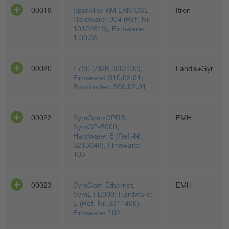
00019
Sparkline KM LAN/DSL
Itron
Hardware: 004 (Ref.-Nr.
10122615), Firmware:
1.00.00
00020
E750 (ZMK 300/400),
Landis+Gyr
Firmware: S10.02.01;
Bootloader: S00.02.01
00022
SymCom-GPRS,
EMH
SymGP-E000;
Hardware: E (Ref.-Nr.
3213648), Firmware:
103
00023
SymCom-Ethernet,
EMH
SymET-E000; Hardware:
E (Ref.-Nr. 3311406),
Firmware: 102