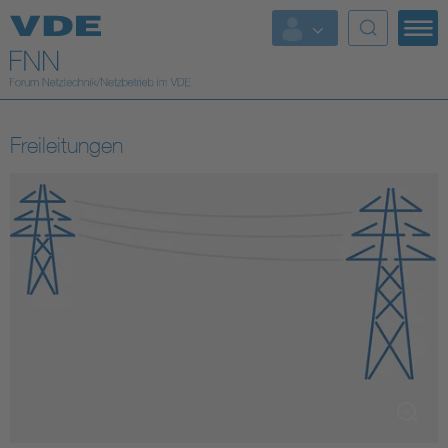
Top Themen
Fokusthemen
Freileitungen
Energy
AI & Digital Trust
Health
Mobility
Standards
Weitere Themen