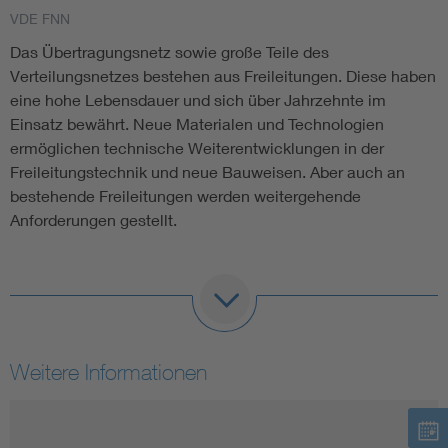
VDE FNN
Vom Netz zum System
Das Übertragungsnetz sowie große Teile des
Verteilungsnetzes bestehen aus Freileitungen. Diese haben
Digitalisierung und Metering
eine hohe Lebensdauer und sich über Jahrzehnte im
Einsatz bewährt. Neue Materialen und Technologien
ermöglichen technische Weiterentwicklungen in der
Versorgungsqualität Stromnetze
Freileitungstechnik und neue Bauweisen. Aber auch an
bestehende Freileitungen werden weitergehende
Innovative Netztechnologien
Anforderungen gestellt.
Umwelt- und Naturschutz
VDE FNN befasst sich mit dem sicheren und
Regelsetzung
umweltgerechten Betrieb bestehender und neuer
Leitungen und erarbeitet dazu wichtige Anwendungsregeln
und Hinweise.
Weitere Informationen