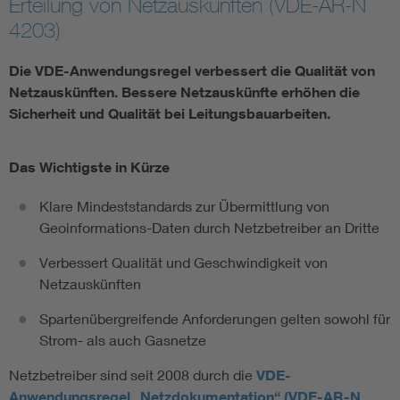
Erteilung von Netzauskünften (VDE-AR-N
4203)
Vom Netz zum System
Die VDE-Anwendungsregel verbessert die Qualität von
Digitalisierung und Metering
Netzauskünften. Bessere Netzauskünfte erhöhen die
Sicherheit und Qualität bei Leitungsbauarbeiten.
Versorgungsqualität Stromnetze
Das Wichtigste in Kürze
Innovative Netztechnologien
Klare Mindeststandards zur Übermittlung von
Geoinformations-Daten durch Netzbetreiber an Dritte
Umwelt- und Naturschutz
Verbessert Qualität und Geschwindigkeit von
Netzauskünften
Regelsetzung
Spartenübergreifende Anforderungen gelten sowohl für
Strom- als auch Gasnetze
Netzbetreiber sind seit 2008 durch die
VDE-
Anwendungsregel „Netzdokumentation“ (VDE-AR-N