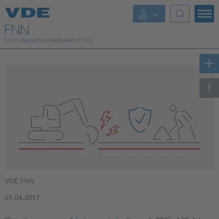
Top Themen
Fokusthemen
Energy
AI & Digital Trust
Health
Mobility
VDE FNN
Standards
01.04.2017
Weitere Themen