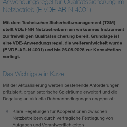
Anwendungsregel für Qualitätssicherung im
Netzbetrieb (E VDE-AR-N 4001)
Vom Netz zum System
Mit dem Technischen Sicherheitsmanagement (TSM)
Digitalisierung und Metering
stellt VDE FNN Netzbetreibern ein wirksames Instrument
zur freiwilligen Qualitätssicherung bereit. Grundlage ist
Versorgungsqualität Stromnetze
eine VDE-Anwendungsregel, die weiterentwickelt wurde
(E VDE-AR-N 4001) und bis 26.08.2026 zur Konsultation
vorliegt.
Innovative Netztechnologien
Das Wichtigste in Kürze
Umwelt- und Naturschutz
Mit der Aktualisierung werden bestehende Anforderungen
Regelsetzung
präzisiert, organisatorische Spielräume erweitert und die
Regelung an aktuelle Rahmenbedingungen angepasst:
Klare Regelungen für Kooperationen zwischen
Netzbetreibern durch vertragliche Festlegung von
Aufgaben und Verantwortlichkeiten