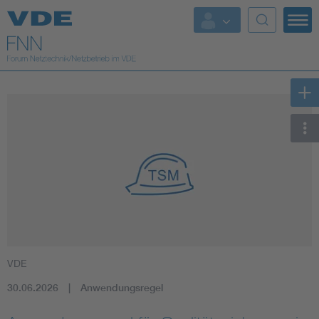
Top Themen
Fokusthemen
Energy
AI & Digital Trust
Health
Mobility
VDE
Standards
30.06.2026
Anwendungsregel
Weitere Themen