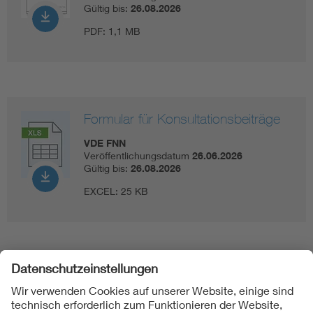
Gültig bis:
26.08.2026
PDF:
1,1 MB
Formular für Konsultationsbeiträge
VDE FNN
Veröffentlichungsdatum
26.06.2026
Gültig bis:
26.08.2026
EXCEL:
25 KB
Folgen Sie uns