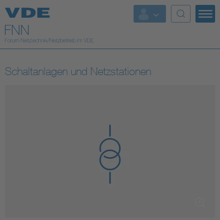
Top Themen
Fokusthemen
Schaltanlagen und Netzstationen
Energy
AI & Digital Trust
Health
Mobility
Standards
Weitere Themen