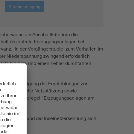
Stromerzeugung
icherweise als Abschaltkriterium die
nheit dezentrale Erzeugungsanlagen bei
levanz. In der Vorgängerstudie zum Verhalten im
 der Niederspannung zwingend erforderlich
Netz bleiben und einen Fehler durchfahren
er Berücksichtigung der Empfehlungen zur
nflikt dynamische Netzstützung sowie
VDE Anwendungsregel "Erzeugungsanlagen am
zieren.
RT-Funktion) und der Inselnetzerkennung sich