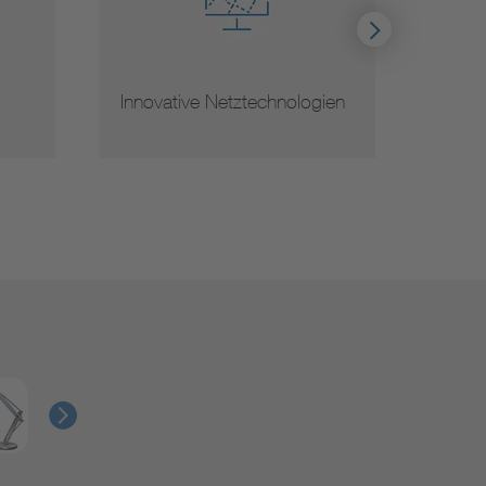
Innovative Netztechnologien
Netza