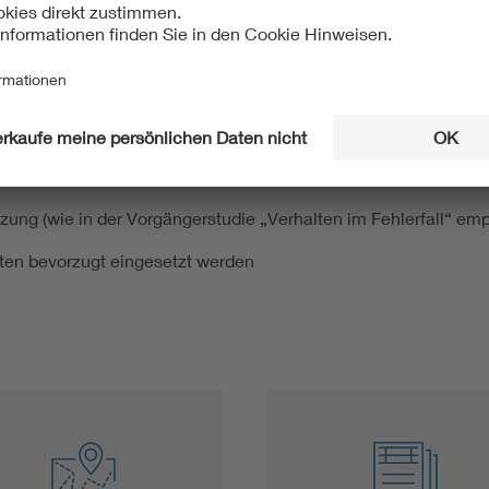
nd systemstützenden Funktionen auf die Inselnetzerkennung i
selnetzerkennung wurden simuliert und im praktischen Versuc
hfahrens von Fehlern (FRT-Funktion) und der Inselnetzerkennun
 weiter sicher erkennen.
ng (wie in der Vorgängerstudie „Verhalten im Fehlerfall“ emp
ten bevorzugt eingesetzt werden