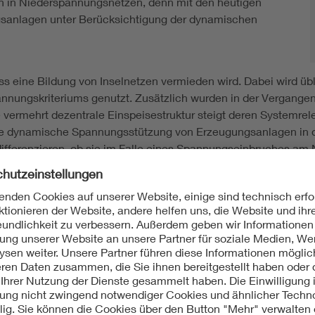
n in Niederspannungsnetzen, denn mit den heutigen
gsanlagen unter Berücksichtigung der dynamischen
s eine Bildung von Inselnetzen vermieden wird. Dabei wird übl
nnungskriteriums genutzt. Zusätzlich wurden in der Vergange
e vermehrt dezentrale Einspeisestruktur steigt deren Systemre
 eine dynamische Spannungsstützung von Erzeugungsanlagen in
ifferenzieren, ob sie im Falle eines Spannungseinbruches am 
vorliegt.
e Verfahren zur Inselnetzerkennung in 0,4-kV-Netzen unter d
Verhalten im Fehlerfall
). Ziel war es, Lösungen für den Zielko
-wirtschaftlichen Untersuchung zur Weiterentwicklung der 
n und wirksame Verfahren zur Inselnetzerkennung zu identifi
h eine zeitliche Entkoppelung des Durchfahrens von Fehlern (F
lassen sich unerwünschte Inselnetze weiter sicher erkennen.