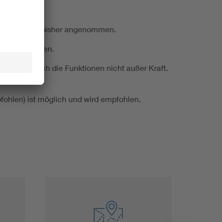
st größer als bisher angenommen.
h nachgewiesen.
g setzen sich die Funktionen nicht außer Kraft.
fohlen) ist möglich und wird empfohlen.