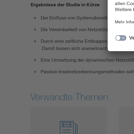
Ergebnisse der Studie in Kürze
Der Einfluss von Systemdienstleistungen u
Die Vereinbarkeit von Netzstützung und In
Durch eine zeitliche Entkoppelung des Durc
Damit lassen sich unerwünschte Inselnetze
Eine Umsetzung der dynamischen Netzstützu
Passive Inselnetzerkennungsmethoden soll
Verwandte Themen