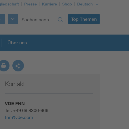
gliedschaft
Presse
Karriere
Shop
Deutsch
Top Themen
Über uns
Kontakt
VDE FNN
Tel.
+49 69 8306-966
fnn@vde.com