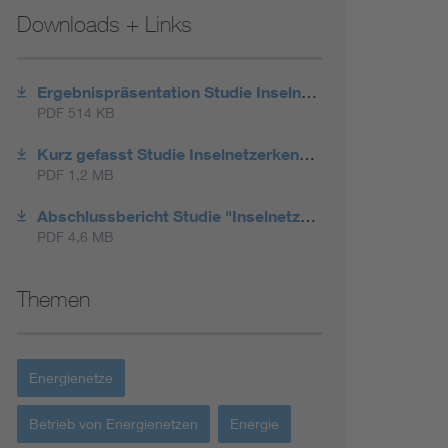
Downloads + Links
Ergebnispräsentation Studie Inselnetzerkennung VDE|FNN
PDF 514 KB
Kurz gefasst Studie Inselnetzerkennung VDE|FNN
PDF 1,2 MB
Abschlussbericht Studie "Inselnetzkennung"
PDF 4,6 MB
Themen
Energienetze
Betrieb von Energienetzen
Energie