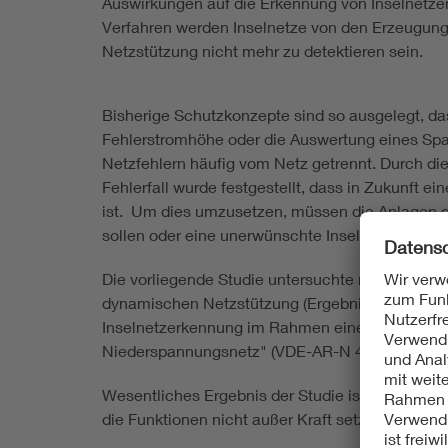
Auswirkungen auf die Erkennung von Inselnetze
Verfahren werden Inselnetze von den Erzeugun
Netzstützung nicht mehr zu detektieren sein.
Bisherige Schutzkonzepte sind so ausgelegt, das
Fehlerstromhöhe oder die Auswertung eines Spa
Netzfehlern häufig vom Netz getrennt. Durch di
Fehlerfall wurde festgestellt, dass in Zukunft
ist. Um dies umzusetzen, müssen die Anlagen d
sollen oder eine unerwünschte Inselnetzbildung 
Die vorliegende Studie untersuchte nun wirksam
dynamischen Netzstützung (Ergebnisse
Studie 
Inselnetzerkennung im Rahmen einer technisch
Niederspannungsnetz" (VDE-AR-N 4105) zu finde
Wesentliches Ergebnis der Studie ist, dass durc
die Funktionen nicht außer Kraft setzen. Damit 