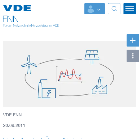
Top Themen
Fokusthemen
Energy
AI & Digital Trust
Health
Mobility
VDE FNN
Standards
20.09.2011
Weitere Themen