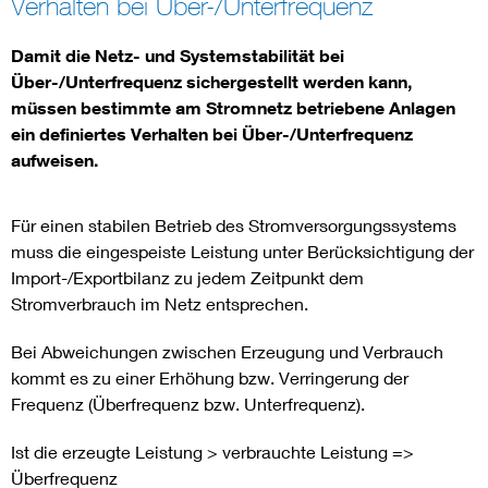
Verhalten bei Über-/Unterfrequenz
Vom Netz zum System
Damit die Netz- und Systemstabilität bei
Über-/Unterfrequenz sichergestellt werden kann,
Digitalisierung und Metering
müssen bestimmte am Stromnetz betriebene Anlagen
ein definiertes Verhalten bei Über-/Unterfrequenz
aufweisen.
Versorgungsqualität Stromnetze
Innovative Netztechnologien
Für einen stabilen Betrieb des Stromversorgungssystems
muss die eingespeiste Leistung unter Berücksichtigung der
Import-/Exportbilanz zu jedem Zeitpunkt dem
Umwelt- und Naturschutz
Stromverbrauch im Netz entsprechen.
Regelsetzung
Bei Abweichungen zwischen Erzeugung und Verbrauch
kommt es zu einer Erhöhung bzw. Verringerung der
Frequenz (Überfrequenz bzw. Unterfrequenz).
Ist die erzeugte Leistung > verbrauchte Leistung =>
Überfrequenz