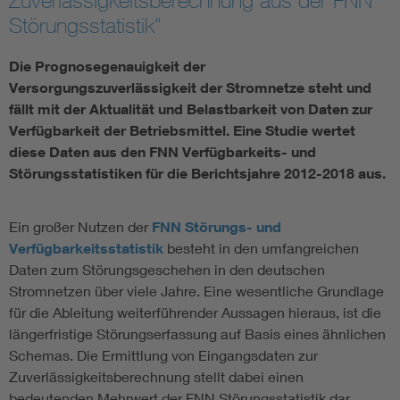
Zuverlässigkeitsberechnung aus der FNN
Störungsstatistik"
Vom Netz zum System
Die Prognosegenauigkeit der
Digitalisierung und Metering
Versorgungszuverlässigkeit der Stromnetze steht und
fällt mit der Aktualität und Belastbarkeit von Daten zur
Verfügbarkeit der Betriebsmittel. Eine Studie wertet
Versorgungsqualität Stromnetze
diese Daten aus den FNN Verfügbarkeits- und
Störungsstatistiken für die Berichtsjahre 2012-2018 aus.
Innovative Netztechnologien
Ein großer Nutzen der
FNN Störungs- und
Umwelt- und Naturschutz
Verfügbarkeitsstatistik
besteht in den umfangreichen
Daten zum Störungsgeschehen in den deutschen
Regelsetzung
Stromnetzen über viele Jahre. Eine wesentliche Grundlage
für die Ableitung weiterführender Aussagen hieraus, ist die
längerfristige Störungserfassung auf Basis eines ähnlichen
Schemas. Die Ermittlung von Eingangsdaten zur
Zuverlässigkeitsberechnung stellt dabei einen
bedeutenden Mehrwert der FNN Störungsstatistik dar.