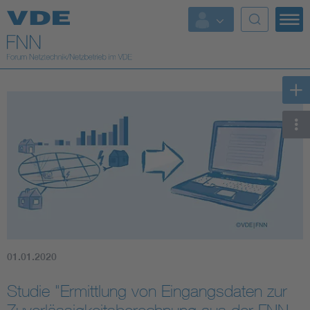
Top Themen
Fokusthemen
Energy
AI & Digital Trust
Health
Mobility
01.01.2020
Standards
Studie "Ermittlung von Eingangsdaten zur
Weitere Themen