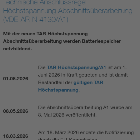
Technische Anschlussregel
Höchstspannung Abschnittsüberarbeitung
Vom Netz zum System
(VDE-AR-N 4130/A1)
Digitalisierung und Metering
Mit der neuen TAR Höchstspannung
Abschnittsüberarbeitung werden Batteriespeicher
Versorgungsqualität Stromnetze
netzbildend.
Innovative Netztechnologien
Die
TAR Höchstspannung/A1
ist am 1.
Juni 2026 in Kraft getreten und ist damit
01.06.2026
Umwelt- und Naturschutz
Bestandteil der
gültigen TAR
Höchstspannung
.
Regelsetzung
Die Abschnittsüberarbeitung A1 wurde am
08.05.2026
8. Mai 2026 veröffentlicht.
Am 18. März 2026 endete die Notifizierung
18.03.2026
durch die EU-Kommission.