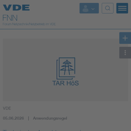
Top Themen
Fokusthemen
Energy
AI & Digital Trust
Health
Mobility
VDE
Standards
05.06.2026
Anwendungsregel
Weitere Themen