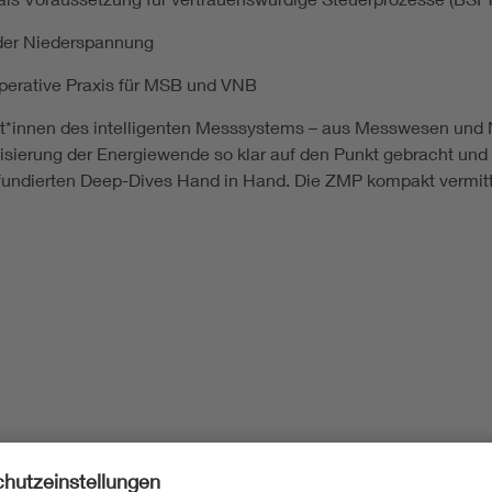
 der Niederspannung
operative Praxis für MSB und VNB
pert*innen des intelligenten Messsystems – aus Messwesen und
alisierung der Energiewende so klar auf den Punkt gebracht un
 fundierten Deep-Dives Hand in Hand. Die ZMP kompakt vermit