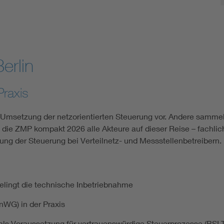
erlin
raxis
 Umsetzung der netzorientierten Steuerung vor. Andere samme
die ZMP kompakt 2026 alle Akteure auf dieser Reise – fachlich 
ng der Steuerung bei Verteilnetz- und Messstellenbetreibern.
lingt die technische Inbetriebnahme
nWG) in der Praxis
 als Voraussetzung für vertrauenswürdige Steuerprozesse (BSI