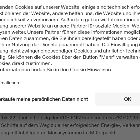
eitung
n zur ZMP verpassen? Dann melden Sie sich
hier
für den Newsle
 bis 22. Juni in Leipzig der VDE FNN Fachkongress ZMP 2023 s
en Schritte auf dem Weg zu einer erfolgreichen Energie-, Ver
erung mit intelligenten Messsystemen im Mittelpunkt.