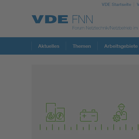
VDE Startseite
Top Themen
Aktuelles
Themen
Arbeitsgebiete
Fokusthemen
Energy
AI & Digital Trust
Health