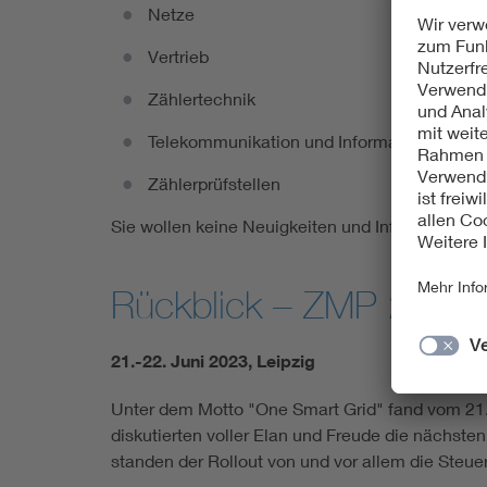
Netze
Vertrieb
Zählertechnik
Telekommunikation und Informationsverarb
Zählerprüfstellen
Sie wollen keine Neuigkeiten und Informatione
Rückblick – ZMP 2023
21.-22. Juni 2023, Leipzig
Unter dem Motto "One Smart Grid" fand vom 21.
diskutierten voller Elan und Freude die nächst
standen der Rollout von und vor allem die Steu