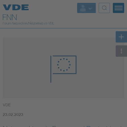
Top Themen
Fokusthemen
Energy
AI & Digital Trust
Health
Mobility
VDE
Standards
23.02.2023
Weitere Themen