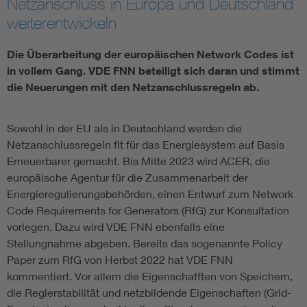
Netzanschluss in Europa und Deutschland
weiterentwickeln
Vom Netz zum System
Die Überarbeitung der europäischen Network Codes ist
Digitalisierung und Metering
in vollem Gang. VDE FNN beteiligt sich daran und stimmt
die Neuerungen mit den Netzanschlussregeln ab.
Versorgungsqualität Stromnetze
Sowohl in der EU als in Deutschland werden die
Innovative Netztechnologien
Netzanschlussregeln fit für das Energiesystem auf Basis
Erneuerbarer gemacht. Bis Mitte 2023 wird ACER, die
europäische Agentur für die Zusammenarbeit der
Umwelt- und Naturschutz
Energieregulierungsbehörden, einen Entwurf zum Network
Code Requirements for Generators (RfG) zur Konsultation
Regelsetzung
vorlegen. Dazu wird VDE FNN ebenfalls eine
Stellungnahme abgeben. Bereits das sogenannte Policy
Paper zum RfG von Herbst 2022 hat VDE FNN
kommentiert. Vor allem die Eigenschafften von Speichern,
die Reglerstabilität und netzbildende Eigenschaften (Grid-