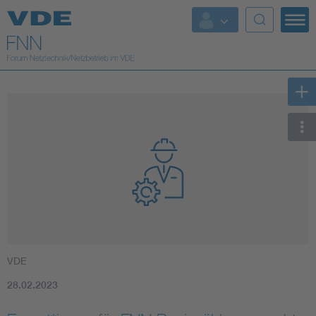
Top Themen
Fokusthemen
Energy
AI & Digital Trust
Health
Mobility
VDE
Standards
28.02.2023
Weitere Themen