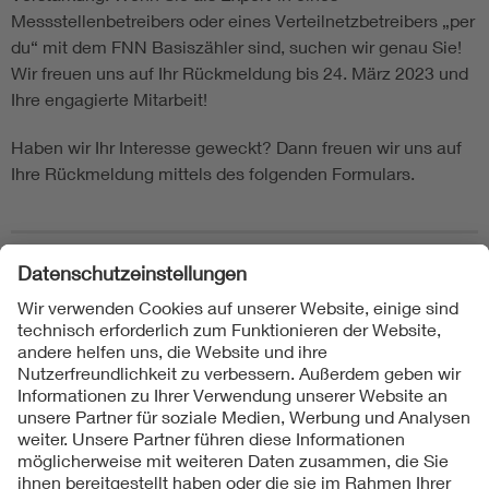
Messstellenbetreibers oder eines Verteilnetzbetreibers „per
du“ mit dem FNN Basiszähler sind, suchen wir genau Sie!
Wir freuen uns auf Ihr Rückmeldung bis 24. März 2023 und
Ihre engagierte Mitarbeit!
Haben wir Ihr Interesse geweckt? Dann freuen wir uns auf
Ihre Rückmeldung mittels des folgenden Formulars.
Folgen Sie uns