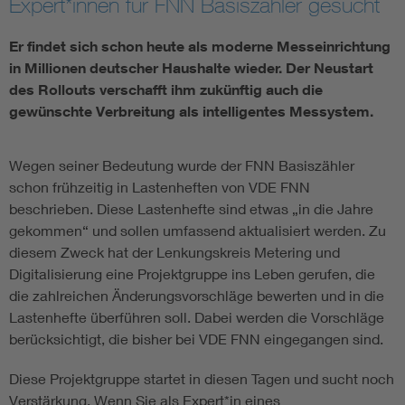
Expert*innen für FNN Basiszähler gesucht
Vom Netz zum System
Er findet sich schon heute als moderne Messeinrichtung
in Millionen deutscher Haushalte wieder. Der Neustart
Digitalisierung und Metering
des Rollouts verschafft ihm zukünftig auch die
gewünschte Verbreitung als intelligentes Messystem.
Versorgungsqualität Stromnetze
Wegen seiner Bedeutung wurde der FNN Basiszähler
Innovative Netztechnologien
schon frühzeitig in Lastenheften von VDE FNN
beschrieben. Diese Lastenhefte sind etwas „in die Jahre
gekommen“ und sollen umfassend aktualisiert werden. Zu
Umwelt- und Naturschutz
diesem Zweck hat der Lenkungskreis Metering und
Digitalisierung eine Projektgruppe ins Leben gerufen, die
Regelsetzung
die zahlreichen Änderungsvorschläge bewerten und in die
Lastenhefte überführen soll. Dabei werden die Vorschläge
berücksichtigt, die bisher bei VDE FNN eingegangen sind.
Diese Projektgruppe startet in diesen Tagen und sucht noch
Verstärkung. Wenn Sie als Expert*in eines