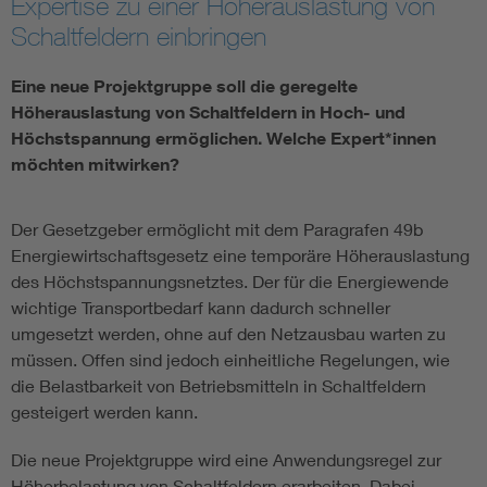
Expertise zu einer Höherauslastung von
Schaltfeldern einbringen
Vom Netz zum System
Eine neue Projektgruppe soll die geregelte
Digitalisierung und Metering
Höherauslastung von Schaltfeldern in Hoch- und
Höchstspannung ermöglichen. Welche Expert*innen
Versorgungsqualität Stromnetze
möchten mitwirken?
Innovative Netztechnologien
Der Gesetzgeber ermöglicht mit dem Paragrafen 49b
Energiewirtschaftsgesetz eine temporäre Höherauslastung
des Höchstspannungsnetztes. Der für die Energiewende
Umwelt- und Naturschutz
wichtige Transportbedarf kann dadurch schneller
umgesetzt werden, ohne auf den Netzausbau warten zu
Regelsetzung
müssen. Offen sind jedoch einheitliche Regelungen, wie
die Belast­barkeit von Betriebsmitteln in Schaltfeldern
gesteigert werden kann.
Die neue Projektgruppe wird eine Anwendungs­regel zur
Höherbelastung von Schaltfeldern erarbeiten. Dabei