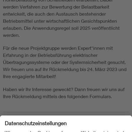
werden Verfahren zur Bewertung der Belastbarkeit
entwickelt, die auch den Austausch bestehender
Betriebsmittel unter wirtschaftlichen Gesichtspunkten
erlauben. Die Anwendungsregel soll 2025 veröffentlicht
werden.
Für die neue Projektgruppe werden Expert*innen mit
Erfahrung in der Betriebsführung elektrischer
Übertragungssysteme oder der Systemsicherheit gesucht.
Wir freuen uns auf Ihr Rückmeldung bis 24. März 2023 und
Ihre engagierte Mitarbeit!
Haben wir Ihr Interesse geweckt? Dann freuen wir uns auf
Ihre Rückmeldung mittels des folgenden Formulars.