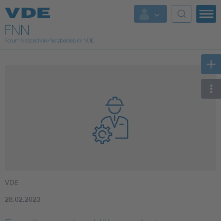
Top Themen
Fokusthemen
Energy
AI & Digital Trust
Health
Mobility
VDE
Standards
28.02.2023
Weitere Themen