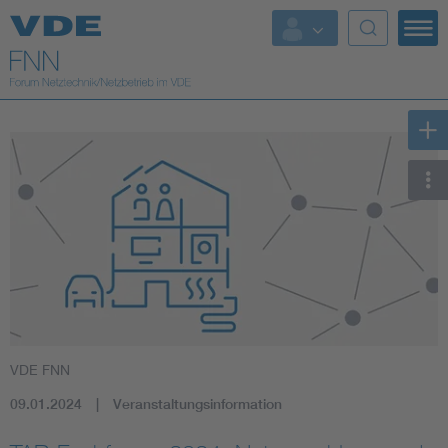
Top Themen
Fokusthemen
Energy
AI & Digital Trust
Health
Mobility
VDE FNN
Standards
09.01.2024
Veranstaltungsinformation
Weitere Themen