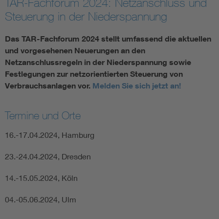
TAR-Fachforum 2024: Netzanschluss und
Steuerung in der Niederspannung
Vom Netz zum System
Das TAR-Fachforum 2024 stellt umfassend die aktuellen
Digitalisierung und Metering
und vorgesehenen Neuerungen an den
Netzanschlussregeln in der Niederspannung sowie
Versorgungsqualität Stromnetze
Festlegungen zur netzorientierten Steuerung von
Verbrauchsanlagen vor.
Melden Sie sich jetzt an!
Innovative Netztechnologien
Termine und Orte
Umwelt- und Naturschutz
16.-17.04.2024, Hamburg
Regelsetzung
23.-24.04.2024, Dresden
14.-15.05.2024, Köln
04.-05.06.2024, Ulm