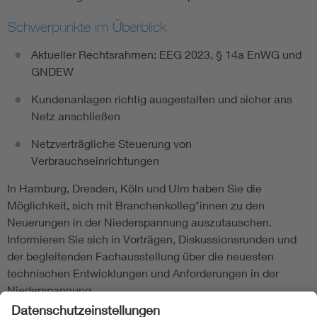
Schwerpunkte im Überblick
Aktueller Rechtsrahmen: EEG 2023, § 14a EnWG und
GNDEW
Kundenanlagen richtig ausgestalten und sicher ans
Netz anschließen
Netzverträgliche Steuerung von
Verbrauchseinrichtungen
In Hamburg, Dresden, Köln und Ulm haben Sie die
Möglichkeit, sich mit Branchenkolleg*innen zu den
Neuerungen in der Niederspannung auszutauschen.
Informieren Sie sich in Vorträgen, Diskussionsrunden und
der begleitenden Fachausstellung über die neuesten
technischen Entwicklungen und Anforderungen in der
Niederspannung.