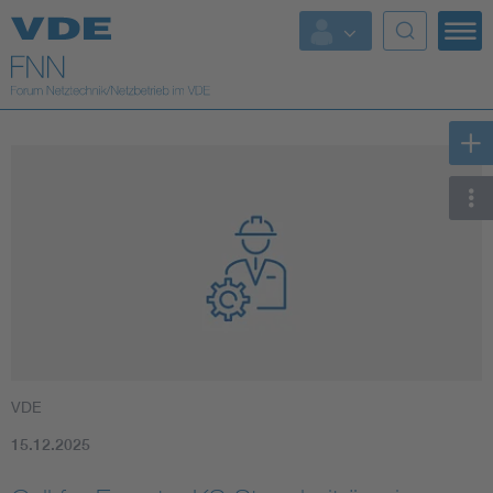
Top Themen
Fokusthemen
Energy
AI & Digital Trust
Health
Mobility
VDE
Standards
15.12.2025
Weitere Themen