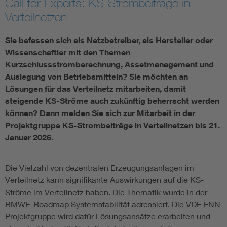
Call for Experts: KS-Strombeiträge in
Verteilnetzen
Vom Netz zum System
Sie befassen sich als Netzbetreiber, als Hersteller oder
Digitalisierung und Metering
Wissenschaftler mit den Themen
Kurzschlussstromberechnung, Assetmanagement und
Versorgungsqualität Stromnetze
Auslegung von Betriebsmitteln? Sie möchten an
Lösungen für das Verteilnetz mitarbeiten, damit
steigende KS-Ströme auch zukünftig beherrscht werden
Innovative Netztechnologien
können? Dann melden Sie sich zur Mitarbeit in der
Projektgruppe KS-Strombeiträge in Verteilnetzen bis 21.
Umwelt- und Naturschutz
Januar 2026.
Regelsetzung
Die Vielzahl von dezentralen Erzeugungsanlagen im
Verteilnetz kann signifikante Auswirkungen auf die KS-
Ströme im Verteilnetz haben. Die Thematik wurde in der
BMWE-Roadmap Systemstabilität adressiert. Die VDE FNN
Projektgruppe wird dafür Lösungsansätze erarbeiten und