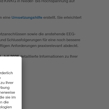
und KWKG in Nieder- bis Hochspannung auf
en eine
Umsetzungshilfe
erstellt. Sie erleichtert
 Netzanschlüssen sowie die anstehende EEG-
 und Schlussfolgerungen für eine noch bessere
ünftigen Anforderungen praxisrelevant abdeckt.
4. Juli 2026
detaillierte Informationen zu Ihrer