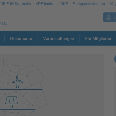
VDE FNN Startseite
VDE Institut
DKE
Fachgesellschaften
Mit
Dokumente
Veranstaltungen
Für Mitglieder
Weitere Themen
Vom Netz zum System
Digitalisierung und Metering
Versorgungsqualität Stromnetze