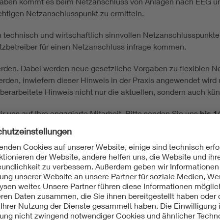
orgaben kommt es beim Netzanschluss von Anlagen nach EEG 
ichtigen Netzanschlusspunkt zu ermitteln.
 technisch und wirtschaftlich sinnvollen Netzanschlusspunkt
zbetreiber für einen Netzanschluss infrage kommen.
werden. Dabei werden neue gesetzliche Vorgaben zu flexiblen
erden, inwiefern dieser Hinweis in der Praxis angewendet wird
 überarbeitete Hinweis nicht nur die aktuellen, sondern auch k
r uns auf Ihre engagierte Mitarbeit. Bitte senden Sie uns
bis 1
ular zu.