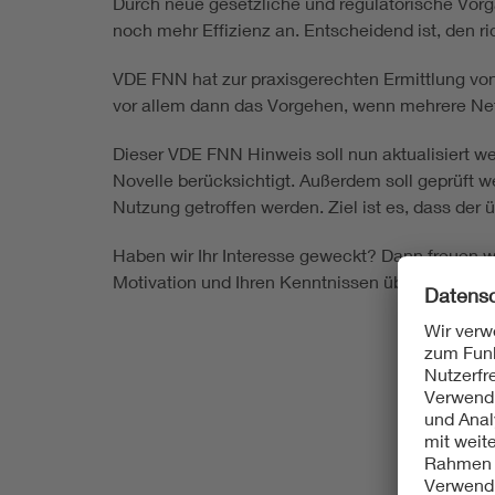
Durch neue gesetzliche und regulatorische V
noch mehr Effizienz an. Entscheidend ist, den r
VDE FNN hat zur praxisgerechten Ermittlung von
vor allem dann das Vorgehen, wenn mehrere Net
Dieser VDE FNN Hinweis soll nun aktualisiert 
Novelle berücksichtigt. Außerdem soll geprüft w
Nutzung getroffen werden. Ziel ist es, dass der
Haben wir Ihr Interesse geweckt? Dann freuen wi
Motivation und Ihren Kenntnissen über das Form