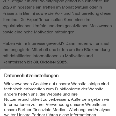
Zur Tätigkeit in der Projektgruppe gehört bis zunächst Juni
2026 mindestens ein Treffen im Monat (virtuell oder in
Präsenz in Berlin) sowie die Vor- und Nachbereitung dieser
Termine. Die Expert*innen sollen Kenntnisse im
regulatorischen Umfeld und dem gesetzlichen Messwesen
sowie eine hohe Motivation mitbringen.
Haben wir Ihr Interesse geweckt? Dann freuen wir uns auf
Ihre engagierte Mitarbeit und bitten um Ihre Rückmeldung
mit detaillierten Informationen zu Motivation und
Kenntnissen bis
30. Oktober 2025.
Folgen Sie uns