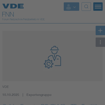
Top Themen
Fokusthemen
Energy
AI & Digital Trust
Health
Mobility
VDE
Standards
10.10.2025
Expertengruppe
Weitere Themen