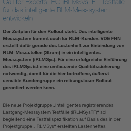
Call for Experts: PG iRLMSysTF - Testfälle
für das intelligente RLM-Messsystem
Vom Netz zum System
entwickeln
Digitalisierung und Metering
Der Zeitplan für den Rollout steht. Das intelligente
Messsystem kommt auch für RLM-Kunden. VDE FNN
Versorgungsqualität Stromnetze
erstellt dafür gerade das Lastenheft zur Einbindung von
RLM-Messstellen (Strom) in ein intelligentes
Messsystem (iRLMSys). Für eine erfolgreiche Einführung
Innovative Netztechnologien
des iRLMSys ist eine umfassende Qualitätssicherung
notwendig, damit für die hier betroffene, äußerst
Umwelt- und Naturschutz
sensible Kundengruppe ein reibungsloser Rollout
garantiert werden kann.
Regelsetzung
Die neue Projektgruppe „Intelligentes registrierendes
Lastgang-Messsystem Testfälle (iRLMSysTF)“ soll
begleitend eine Testfallspezifikation auf Basis des in der
Projektgruppe „iRLMSys“ erstellten Lastenheftes