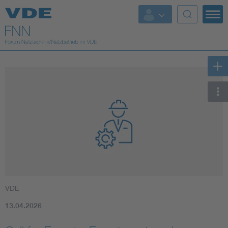
Top Themen
Fokusthemen
Energy
AI & Digital Trust
Health
Mobility
VDE
Standards
13.04.2026
Weitere Themen