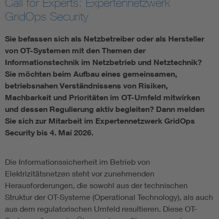
Call for Experts: Expertennetzwerk
GridOps Security
Vom Netz zum System
Sie befassen sich als Netzbetreiber oder als Hersteller
Digitalisierung und Metering
von OT-Systemen mit den Themen der
Informationstechnik im Netzbetrieb und Netztechnik?
Versorgungsqualität Stromnetze
Sie möchten beim Aufbau eines gemeinsamen,
betriebsnahen Verständnissens von Risiken,
Machbarkeit und Prioritäten im OT-Umfeld mitwirken
Innovative Netztechnologien
und dessen Regulierung aktiv begleiten? Dann melden
Sie sich zur Mitarbeit im Expertennetzwerk GridOps
Umwelt- und Naturschutz
Security bis 4. Mai 2026.
Regelsetzung
Die Informationssicherheit im Betrieb von
Elektrizitätsnetzen steht vor zunehmenden
Herausforderungen, die sowohl aus der technischen
Struktur der OT-Systeme (Operational Technology), als auch
aus dem regulatorischen Umfeld resultieren. Diese OT-