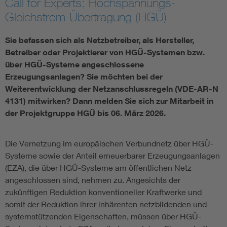
Call for Experts: Hochspannungs-
Gleichstrom-Übertragung (HGÜ)
Vom Netz zum System
Sie befassen sich als Netzbetreiber, als Hersteller,
Digitalisierung und Metering
Betreiber oder Projektierer von HGÜ-Systemen bzw.
über HGÜ-Systeme angeschlossene
Versorgungsqualität Stromnetze
Erzeugungsanlagen? Sie möchten bei der
Weiterentwicklung der Netzanschlussregeln (VDE-AR-N
4131) mitwirken? Dann melden Sie sich zur Mitarbeit in
Innovative Netztechnologien
der Projektgruppe HGÜ bis 06. März 2026.
Umwelt- und Naturschutz
Die Vernetzung im europäischen Verbundnetz über HGÜ-
Systeme sowie der Anteil erneuerbarer Erzeugungsanlagen
Regelsetzung
(EZA), die über HGÜ-Systeme am öffentlichen Netz
angeschlossen sind, nehmen zu. Angesichts der
zukünftigen Reduktion konventioneller Kraftwerke und
somit der Reduktion ihrer inhärenten netzbildenden und
systemstützenden Eigenschaften, müssen über HGÜ-