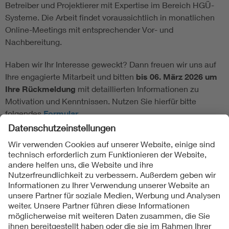
Betreiber und Projektierer mit Expertise im Bereich HGÜ-
Systeme. Die Arbeit findet voraussichtlich in monatlichen
Online-Meetings mit entsprechender Vor- und
Nachbereitung.
Haben wir Ihr Interesse geweckt? Dann freuen wir uns auf
Ihre engagierte Mitarbeit und bitten
bis 06. März 2026 um
Ihre Rückmeldung
mit detaillierten Informationen zu
Motivation und Kenntnissen. Nutzen Sie hierfür bitte
folgendes
Formular
.
Folgen Sie uns