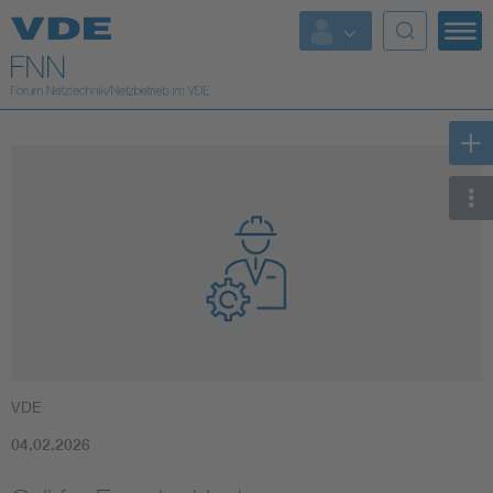
Top Themen
Fokusthemen
Energy
AI & Digital Trust
Health
Mobility
VDE
Standards
04.02.2026
Weitere Themen