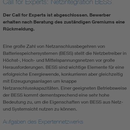
Call for Experts: Netzintegration BESS
Vom Netz zum System
Der Call for Experts ist abgeschlossen. Bewerber
erhalten nach Beratung des zuständigen Gremiums eine
Digitalisierung und Metering
Rückmeldung.
Versorgungsqualität Stromnetze
Eine große Zahl von Netzanschlussbegehren von
Batteriespeichersystemen (BESS) stellt die Netzbetreiber in
Innovative Netztechnologien
Höchst-, Hoch- und Mittelspannungsnetzen vor große
Herausforderungen. BESS sind wichtige Elemente für eine
erfolgreiche Energiewende, konkurrieren aber gleichzeitig
Umwelt- und Naturschutz
mit Erzeugungsanlagen um knappe
Netzanschlusskapazitäten. Einer geeigneten Betriebsweise
Regelsetzung
der BESS kommt dementsprechend eine sehr hohe
Bedeutung zu, um die Eigenschaften von BESS aus Netz-
und Systemsicht nutzen zu können.
Aufgaben des Expertennetzwerks