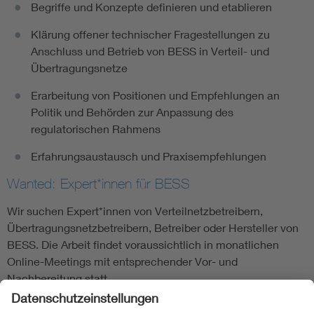
Begriffe und Konzepte definieren und etablieren
Klärung offener technischer Fragestellungen zu
Anschluss und Betrieb von BESS in Verteil- und
Übertragungsnetze
Erarbeitung von Positionen und Empfehlungen an
Politik und Behörden zur Anpassung des
regulatorischen Rahmens
Erfahrungsaustausch und Praxisempfehlungen
Wanted: Expert*innen für BESS
Wir suchen Expert*innen von Verteilnetzbetreibern,
Übertragungsnetzbetreibern, Betreiber oder Hersteller von
BESS. Die Arbeit findet voraussichtlich in monatlichen
Online-Meetings mit entsprechender Vor- und
Nachbereitung statt.