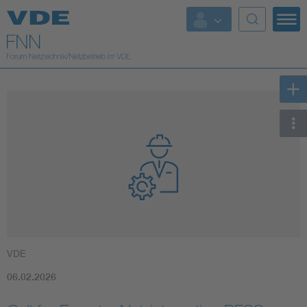
Top Themen
Fokusthemen
Energy
AI & Digital Trust
Health
Mobility
VDE
Standards
06.02.2026
Weitere Themen