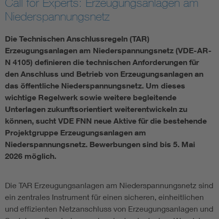
Call for Experts: Erzeugungsanlagen am
Niederspannungsnetz
Vom Netz zum System
Die Technischen Anschlussregeln (TAR)
Digitalisierung und Metering
Erzeugungsanlagen am Niederspannungsnetz (VDE-AR-
N 4105) definieren die technischen Anforderungen für
Versorgungsqualität Stromnetze
den Anschluss und Betrieb von Erzeugungsanlagen an
das öffentliche Niederspannungsnetz. Um dieses
wichtige Regelwerk sowie weitere begleitende
Innovative Netztechnologien
Unterlagen zukunftsorientiert weiterentwickeln zu
können, sucht VDE FNN neue Aktive für die bestehende
Umwelt- und Naturschutz
Projektgruppe Erzeugungsanlagen am
Niederspannungsnetz. Bewerbungen sind bis 5. Mai
Regelsetzung
2026 möglich.
Die TAR Erzeugungsanlagen am Niederspannungsnetz sind
ein zentrales Instrument für einen sicheren, einheitlichen
und effizienten Netzanschluss von Erzeugungsanlagen und