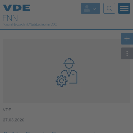
Top Themen
Fokusthemen
Energy
AI & Digital Trust
Health
Mobility
VDE
Standards
27.03.2026
Weitere Themen