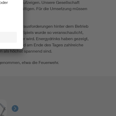
erspektiven aufzeigen. Unsere Gesellschaft
greich zu bewältigen. Für die Umsetzung müssen
, welche Herausforderungen hinter dem Betrieb
bten Tetris-Spiels wurde so veranschaulicht,
er volatiler wird. Energydrinks haben gezeigt,
ioniert. So sind am Ende des Tages zahlreiche
n als höchst spannend sind.
genommen, etwa die Feuerwehr.