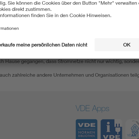
ler für Technik begeistern und ihnen die vielfältigen Berufsp
eure, um die Herausforderungen der All Electric Society erfol
kelt werden.“
mmt der Strom aus der Steckdose“ hat VDE FNN dabei gezeigt
 dem Eindruck der Energiewende verändern. Mit Hilfe des belie
egen, wenn die Stromerzeugung durch erneuerbare Energien imm
d Gleichzeitigkeit zu verstehen ist und wie Flexibilität funkt
ch Hause gegangen, dass Stromnetze nicht nur wichtig, sonder
uch zahlreiche andere Unternehmen und Organisationen teil
VDE Apps