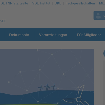
VDE FNN Startseite
VDE Institut
DKE
Fachgesellschaften
Mit
Dokumente
Veranstaltungen
Für Mitglieder
Weitere Themen
Vom Netz zum System
Digitalisierung und Metering
Versorgungsqualität Stromnetze