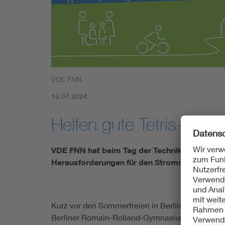
Mobility
Standards
VDE FNN
18.07.2024
Helfen gute Tetris-Skill
VDE FNN hat beim Tag der Technik@School a
Herausforderungen für den Stromnetzbetrieb v
Kurz vor den Sommerfreien in Berlin hat der VDE 
Berliner Romain-Rolland-Gymnasiums ausgerichte