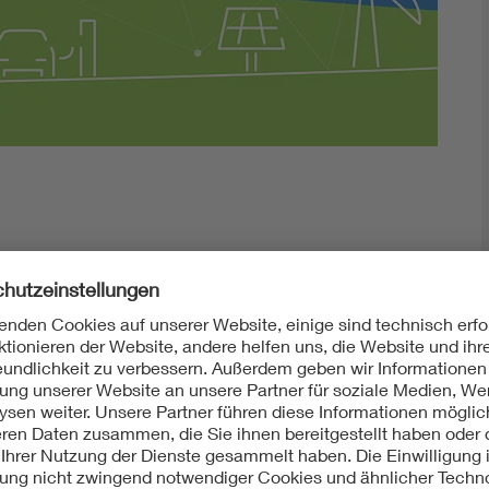
Innovative Netztechnologien
Umwelt- und Naturschutz
Regelsetzung
s beim Stromnetzbetrieb?
m Romain-Rolland-Gymnasium in Berlin die
ermittelt.
e. V. erstmals einen Informationstag für die rund tausend Schü
t. Ralf Berger, Leiter VDE Region Ost-Mitte und Organisator 