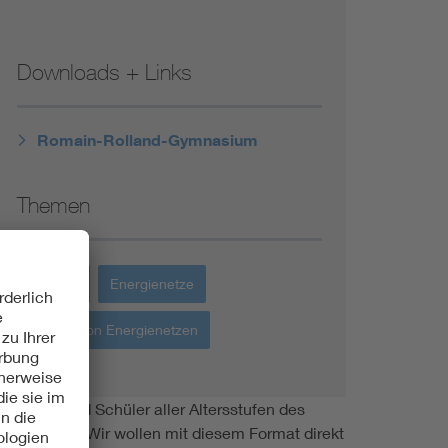
Downloads + Links
Romain-Rolland-Gymnasium
Themen
Energie
Energienetze
Betrieb von Energienetzen
lerinnen und Schüler aller Altersstufen des
des Tages: „Wir wollen mit diesem Format direkt