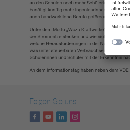
an den Schulen noch mehr Schülerinnen und Schü
benötigt künftig mehr Ingenieurinnen und Ingeni
auch handwerkliche Berufe gefördert und entwic
Unter dem Motto „Wozu Kraftwerke? Bei uns ko
der Stromnetze stecken und wie sich diese unter
welche Herausforderungen in der Netzführung li
was unter steuerbaren Verbrauchseinrichtungen un
Schülerinnen und Schüler mit der Erkenntnis na
An dem Informationstag haben neben dem VDE a
Folgen Sie uns