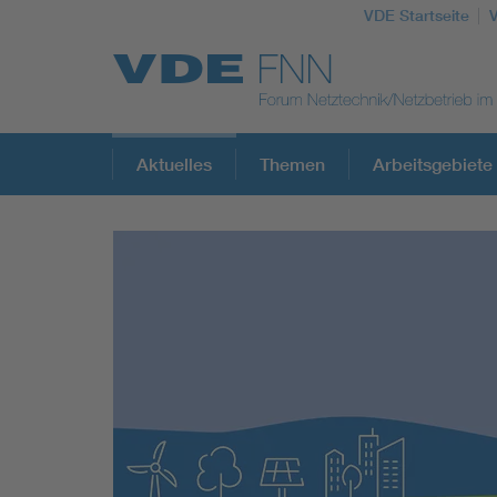
VDE Startseite
Top Themen
Aktuelles
Themen
Arbeitsgebiete
Fokusthemen
Energy
AI & Digital Trust
Health