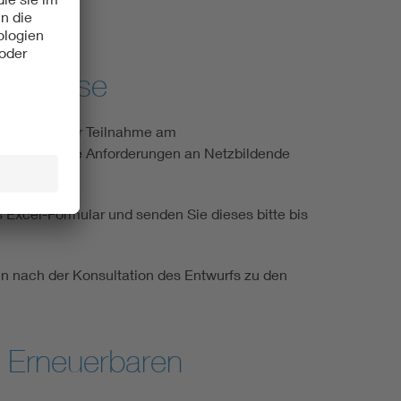
Nachweise
setzungen zur Teilnahme am
s „Technische Anforderungen an Netzbildende
as Excel-Formular und senden Sie dieses bitte bis
n nach der Konsultation des Entwurfs zu den
n Erneuerbaren