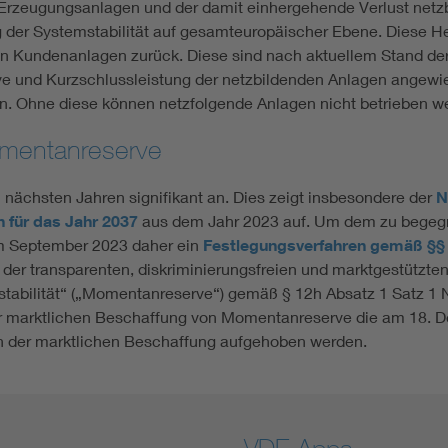
rzeugungsanlagen und der damit einhergehende Verlust netzb
g der Systemstabilität auf gesamteuropäischer Ebene. Diese 
n Kundenanlagen zurück. Diese sind nach aktuellem Stand der
e und Kurzschlussleistung der netzbildenden Anlagen angewie
en. Ohne diese können netzfolgende Anlagen nicht betrieben 
omentanreserve
nächsten Jahren signifikant an. Dies zeigt insbesondere der
N
 für das Jahr 2037
aus dem Jahr 2023 auf. Um dem zu begegn
im September 2023 daher ein
Festlegungsverfahren gemäß §§
 der transparenten, diskriminierungsfreien und marktgestützt
stabilität“ („Momentanreserve“) gemäß § 12h Absatz 1 Satz 1 N
der marktlichen Beschaffung von Momentanreserve die am 18. 
n der marktlichen Beschaffung aufgehoben werden.