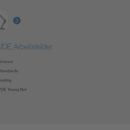
VDE Arbeitsfelder
Science
Standards
Testing
VDE Young Net