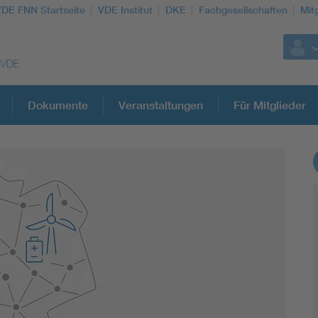
VDE FNN Startseite
VDE Institut
DKE
Fachgesellschaften
Mit
Dokumente
Veranstaltungen
Für Mitglieder
Weitere Themen
Vom Netz zum System
Digitalisierung und Metering
Versorgungsqualität Stromnetze