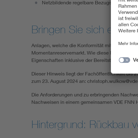
Netzbildende regelbare Bezugseinheiten
Bringen Sie sich ein: K
Anlagen, welche die Konformität mit den Anfor
Momentanreservemarkt. Wie diese Nachweise zu
Eigenschaften inklusive der Bereitstellung von
Dieser Hinweis liegt der Fachöffentlichkeit bis 
zum 23. August 2024 an: christoph.wulkow@vd
Die Anforderungen und zu erbringenden Nachwei
Nachweisen in einem gemeinsamen VDE FNN Hin
Hintergrund: Rückbau v