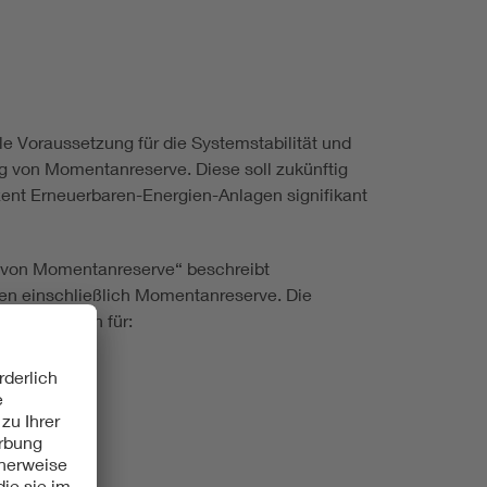
 Voraussetzung für die Systemstabilität und
ng von Momentanreserve. Diese soll zukünftig
zent Erneuerbaren-Energien-Anlagen signifikant
g von Momentanreserve“ beschreibt
en einschließlich Momentanreserve. Die
ungen gelten für: