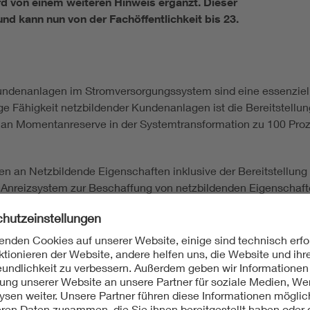
d von einem weiteren Hinweis ergänzt. Dieser
nd kann nun von der Fachöffentlichkeit bis 23.
ndenanlagen im Stromversorgungssystem sind eine essenzielle
ige Fähigkeit netzbildender Kundenanlagen ist die Bereitstellu
e an Momentanreserve in der Systemtransformation zu 100 Pro
 an Netzbildende Eigenschaften inklusive der Bereitstellun
n Anreizsystem zur Beschaffung von netzbildenden Eigenschaft
chen Februar und März 2024 zur Konsultation vor. Die Anforder
-1 bzw. Typ-2
nheiten