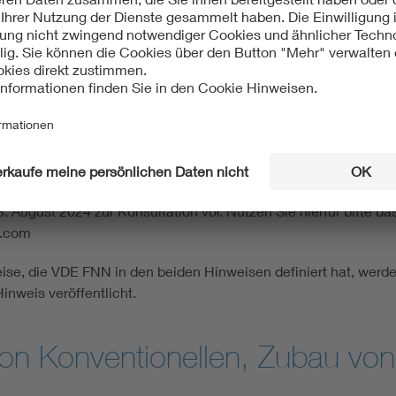
onsultation des Entwurfs der 
derungen nachweisen können, erfüllen die technischen Voraus
 erbringen sind, definiert der neue Hinweis VDE FNN Hinwei
 Momentanreserve – Nachweise für Netzbildende Einheiten“.
23. August 2024 zur Konsultation vor. Nutzen Sie hierfür bitte d
e.com
se, die VDE FNN in den beiden Hinweisen definiert hat, werde
weis veröffentlicht.
on Konventionellen, Zubau vo