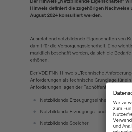
Der Hinweis „Netzbildende Eigenschaften“ wir
Hinweis definiert die zugehörigen Nachweise u
August 2024 konsultiert werden.
Ausreichend netzbildende Eigenschaften von Ku
damit für die Versorgungssicherheit. Eine wicht
marktlich beschafft werden, da sich die Bedarf
erhöhen.
Der VDE FNN Hinweis „Technische Anforderungen
Anforderungen als technische Grundlage für ei
Anforderungen lagen der Fachöffentlichkeit zwis
Netzbildende Erzeugungseinheiten von Typ
Netzbildende Erzeugungs- und Speicherei
Netzbildende Speicher