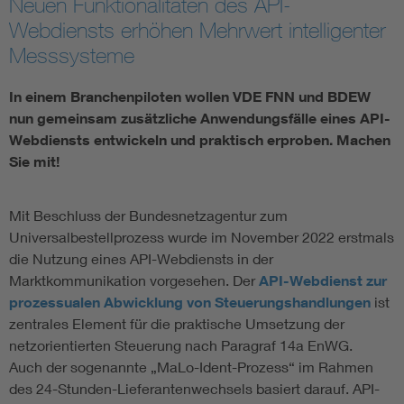
Neuen Funktionalitäten des API-
Webdiensts erhöhen Mehrwert intelligenter
Vom Netz zum System
Messsysteme
Digitalisierung und Metering
In einem Branchenpiloten wollen VDE FNN und BDEW
nun gemeinsam zusätzliche Anwendungsfälle eines API-
Versorgungsqualität Stromnetze
Webdiensts entwickeln und praktisch erproben. Machen
Sie mit!
Innovative Netztechnologien
Mit Beschluss der Bundesnetzagentur zum
Umwelt- und Naturschutz
Universalbestellprozess wurde im November 2022 erstmals
die Nutzung eines API-Webdiensts in der
Marktkommunikation vorgesehen. Der
API-Webdienst zur
Regelsetzung
prozessualen Abwicklung von Steuerungshandlungen
ist
zentrales Element für die praktische Umsetzung der
netzorientierten Steuerung nach Paragraf 14a EnWG.
Auch der sogenannte „MaLo-Ident-Prozess“ im Rahmen
des 24-Stunden-Lieferantenwechsels basiert darauf. API-