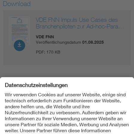
Download
VDE FNN Impuls Use Cases des
Branchenpiloten zur Ad-hoc-Para…
VDE FNN
Veröffentlichungsdatum
01.08.2025
PDF:
178 KB
Folgen Sie uns