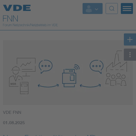
Top Themen
Fokusthemen
Energy
AI & Digital Trust
Health
Mobility
VDE FNN
Standards
01.08.2025
Weitere Themen