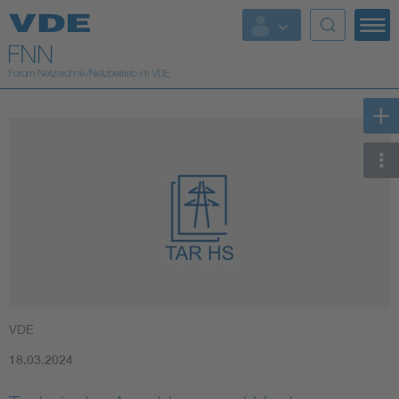
Top Themen
Fokusthemen
Energy
AI & Digital Trust
Health
Mobility
VDE
Standards
18.03.2024
Weitere Themen