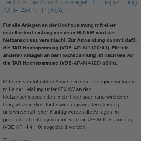
Technische Anschlussregel Hochspannung
(VDE-AR-N 4120/A1)
Vom Netz zum System
Für alle Anlagen an der Hochspannung mit einer
Digitalisierung und Metering
installierten Leistung von unter 950 kW wird der
Netzanschluss vereinfacht. Zur Anwendung kommt dafür
Versorgungsqualität Stromnetze
die TAR Hochspannung (VDE-AR-N 4120/A1). Für alle
anderen Anlagen an der Hochspannung ist nach wie vor
die TAR Hochspannung (VDE-AR-N 4120) gültig.
Innovative Netztechnologien
Mit dem vereinfachten Anschluss von Erzeugungsanlagen
Umwelt- und Naturschutz
mit einer Leistung unter 950 kW an den
Netzanschlusspunkten in der Hochspannung wird deren
Regelsetzung
Integration in das Hochspannungsnetz beschleunigt
und wirtschaftlicher. Künftig werden die Anlagen im
genannten Leistungsbereich von der TAR Mittelspannung
(VDE-AR-N 4110) abgedeckt werden.
Zielgruppe