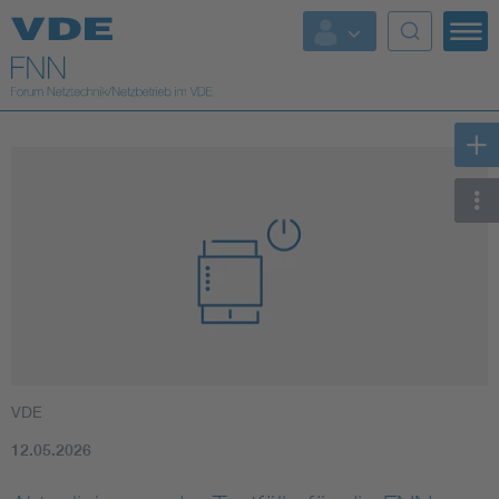
Top Themen
Fokusthemen
Energy
AI & Digital Trust
Health
Mobility
VDE
Standards
12.05.2026
Weitere Themen