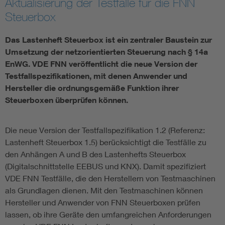
Aktualisierung der Testfälle für die FNN
Steuerbox
Vom Netz zum System
Das Lastenheft Steuerbox ist ein zentraler Baustein zur
Digitalisierung und Metering
Umsetzung der netzorientierten Steuerung nach § 14a
EnWG. VDE FNN veröffentlicht die neue Version der
Versorgungsqualität Stromnetze
Testfallspezifikationen, mit denen Anwender und
Hersteller die ordnungsgemäße Funktion ihrer
Steuerboxen überprüfen können.
Innovative Netztechnologien
Die neue Version der Testfallspezifikation 1.2 (Referenz:
Umwelt- und Naturschutz
Lastenheft Steuerbox 1.5) berücksichtigt die Testfälle zu
den Anhängen A und B des Lastenhefts Steuerbox
Regelsetzung
(Digitalschnittstelle EEBUS und KNX). Damit spezifiziert
VDE FNN Testfälle, die den Herstellern von Testmaschinen
als Grundlagen dienen. Mit den Testmaschinen können
Hersteller und Anwender von FNN Steuerboxen prüfen
lassen, ob ihre Geräte den umfangreichen Anforderungen