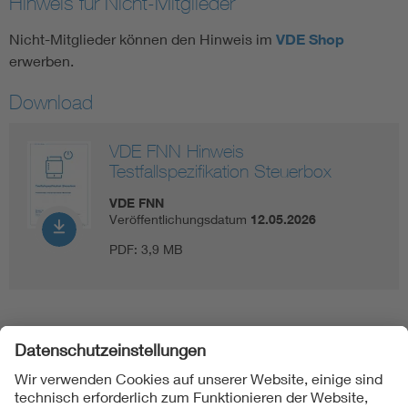
Hinweis für Nicht-Mitglieder
Nicht-Mitglieder können den Hinweis im
VDE Shop
erwerben.
Download
VDE FNN Hinweis
Testfallspezifikation Steuerbox
VDE FNN
Veröffentlichungsdatum
12.05.2026
PDF:
3,9 MB
Folgen Sie uns