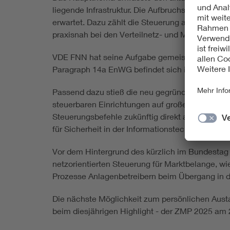
liegende Infrastruktur. Die Aufbruchstimmung häl
erwartet. Dazu zählt die Steuerung als Ende-zu-
praxisnah bei den Verteilnetz- und Messstellen
VDE FNN hat seine Aufgabe gemeistert: Die umf
Paragraph 14a EnWG befindet sich in der Endpha
Passend dazu stieß die neu gegründete VDE FN
steuerbaren Einrichtungen auf großes Interesse
Steuerungsbefehle zukünftig direkt aus dem S
für Sicherheit in der Informationstechnik (BSI).
Vor dem Hintergrund des kürzlich im Bundestag
netzorientierten Steuerung für Marktbelange, 
Prozesse Anlagenbetreibern beim Übergang in d
Die nächste Möglichkeit zum persönlichen Austa
beim diesjährigen Highlight - der ZMP 2025 am 25