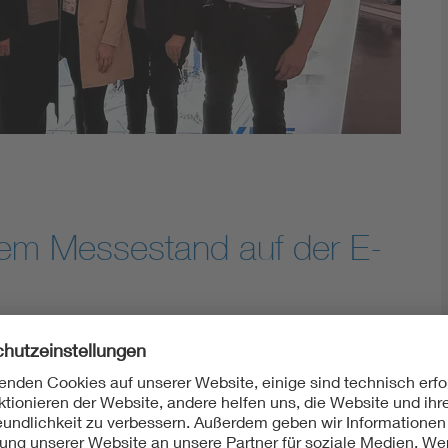
Innovative Netztechnologien
Umwelt- und Naturschutz
Regelsetzung
nem Messestand auf der E-
Prüfinstitut an Europas größter Energiefach­messe
 zahlreichen Branchenvertretern ausgetauscht.
owie weitere Arbeiten rund um den Rollout intelligenter Mess