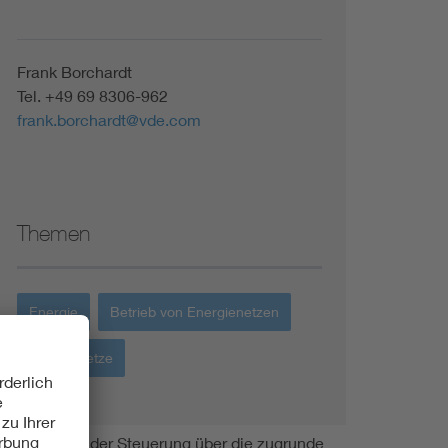
Frank Borchardt
Tel. +49 69 8306-962
frank.borchardt@vde.com
Themen
Energie
Betrieb von Energienetzen
Energienetze
systeme und der Steuerung über die zugrunde