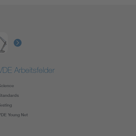
VDE Arbeitsfelder
Science
Standards
Testing
VDE Young Net