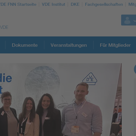
VDE FNN Startseite
VDE Institut
DKE
Fachgesellschaften
Mit
Dokumente
Veranstaltungen
Für Mitglieder
Weitere Themen
Vom Netz zum System
Digitalisierung und Metering
Versorgungsqualität Stromnetze