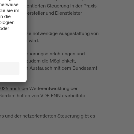
g der netzorientierten Steuerung in der Praxis
chiedener Hersteller und Dienstleister
nerkennung. Die notwendige Ausgestaltung von
geprägt sein wird.
 zwischen Steuerungseinrichtungen und
and in Essen zudem die Möglichkeit,
E FNN in engem Austausch mit dem Bundesamt
2025 auch die Weiterentwicklung der
ußerdem helfen von VDE FNN erarbeitete
 und der netzorientierten Steuerung gibt es