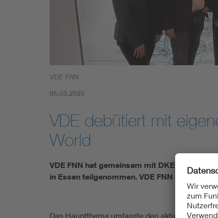
Mobility
Standards
VDE FNN
05.03.2025
VDE debütiert mit eige
World
VDE FNN hat gemeinsam mit DKE und dem VDE 
in Essen teilgenommen. VDE FNN hat sich mit
Das Hauptthema umfasste den aktuellen Stand s