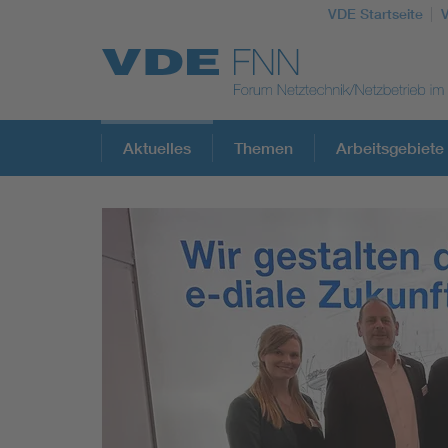
VDE Startseite
Top Themen
Aktuelles
Themen
Arbeitsgebiete
Fokusthemen
Energy
AI & Digital Trust
Health